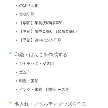
のぼり印刷
賞状印刷
【季節】年賀状印刷2020
【季節】暑中見舞い（残暑見舞い）
【季節】喪中はがき印刷
keyboard_arrow_down
印鑑・はんこを作成する
シヤチハタ・浸透印
ゴム印
印鑑・実印
インク・朱肉・印鑑ケース等
keyboard_arrow_down
名入れ・ノベルティグッズを作る