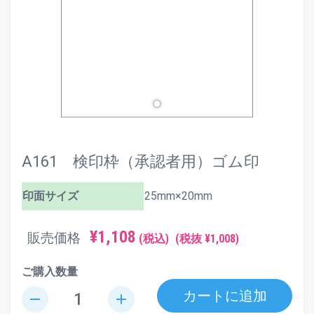
A161 検印枠（承認者用）ゴム印
印面サイズ
25mm×20mm
¥1,108
販売価格
(税込)
(税抜 ¥1,008)
ご購入数量
カートに追加
remove
add