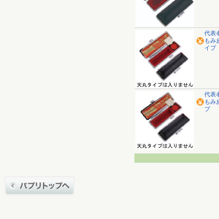
代表
もみ皮
イプ
代表
もみ
プ