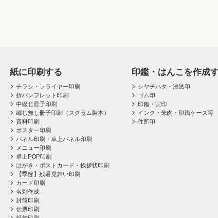
紙に印刷する
印鑑・はんこを作成
チラシ・フライヤー印刷
シヤチハタ・浸透印
折パンフレット印刷
ゴム印
中綴じ冊子印刷
印鑑・実印
綴じ無し冊子印刷（スクラム製本）
インク・朱肉・印鑑ケース等
資料印刷
住所印
ポスター印刷
パネル印刷・卓上パネル印刷
メニュー印刷
卓上POP印刷
はがき・ポストカード・挨拶状印刷
【季節】残暑見舞い印刷
カード印刷
名刺作成
封筒印刷
伝票印刷