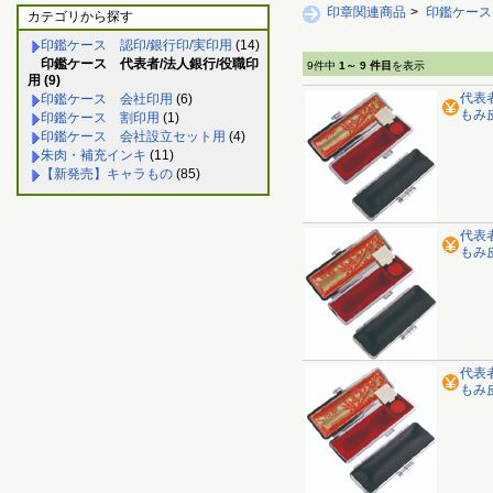
印章関連商品
>
印鑑ケース
カテゴリから探す
印鑑ケース 認印/銀行印/実印用
(14)
印鑑ケース 代表者/法人銀行/役職印
9件中
1～ 9 件目
を表示
用 (9)
代表
印鑑ケース 会社印用
(6)
もみ
印鑑ケース 割印用
(1)
印鑑ケース 会社設立セット用
(4)
朱肉・補充インキ
(11)
【新発売】キャラもの
(85)
代表
もみ皮
代表
もみ