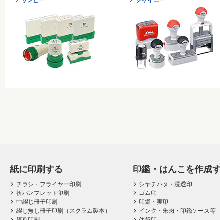
サンビー
シャイニー
紙に印刷する
印鑑・はんこを作成
チラシ・フライヤー印刷
シヤチハタ・浸透印
折パンフレット印刷
ゴム印
中綴じ冊子印刷
印鑑・実印
綴じ無し冊子印刷（スクラム製本）
インク・朱肉・印鑑ケース等
資料印刷
住所印