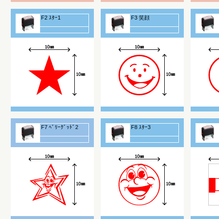
F2 ｽﾀｰ1
F3 笑顔
F7 ﾍﾞﾘｰｸﾞｯﾄﾞ2
F8 ｽﾀｰ3