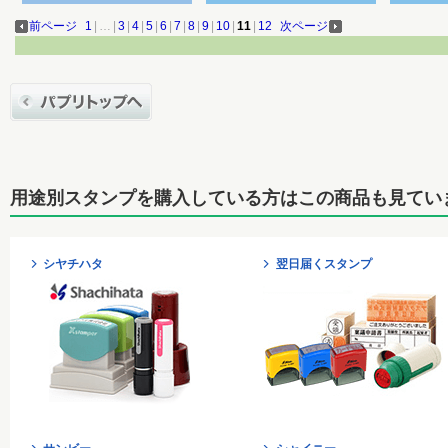
前ページ
1
|
…
|
3
|
4
|
5
|
6
|
7
|
8
|
9
|
10
|
11
|
12
次ページ
用途別スタンプを購入している方はこの商品も見てい
シヤチハタ
翌日届くスタンプ