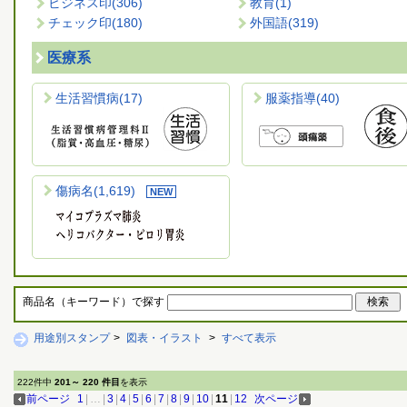
ビジネス印
(306)
教育
(1)
チェック印
(180)
外国語
(319)
医療系
生活習慣病
(17)
服薬指導
(40)
傷病名
(1,619)
商品名（キーワード）で探す
用途別スタンプ
>
図表・イラスト
>
すべて表示
222件中
201～ 220 件目
を表示
前ページ
1
|
…
|
3
|
4
|
5
|
6
|
7
|
8
|
9
|
10
|
11
|
12
次ページ