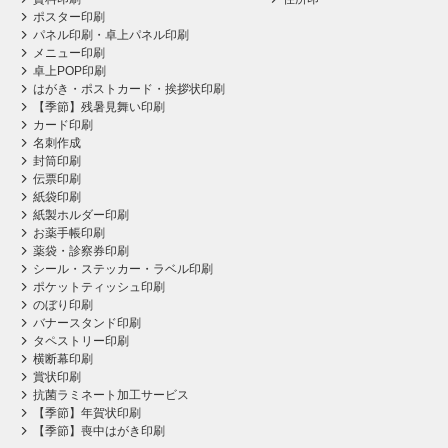
ポスター印刷
パネル印刷・卓上パネル印刷
メニュー印刷
卓上POP印刷
はがき・ポストカード・挨拶状印刷
【季節】残暑見舞い印刷
カード印刷
名刺作成
封筒印刷
伝票印刷
紙袋印刷
紙製ホルダー印刷
お薬手帳印刷
薬袋・診察券印刷
シール・ステッカー・ラベル印刷
ポケットティッシュ印刷
のぼり印刷
バナースタンド印刷
タペストリー印刷
横断幕印刷
賞状印刷
抗菌ラミネート加工サービス
【季節】年賀状印刷
【季節】喪中はがき印刷