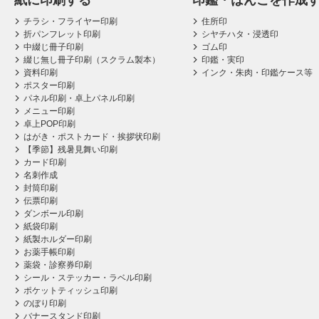
紙に印刷する
印鑑・はんこを作成
チラシ・フライヤー印刷
住所印
折パンフレット印刷
シヤチハタ・浸透印
中綴じ冊子印刷
ゴム印
綴じ無し冊子印刷（スクラム製本）
印鑑・実印
資料印刷
インク・朱肉・印鑑ケース等
ポスター印刷
パネル印刷・卓上パネル印刷
メニュー印刷
卓上POP印刷
はがき・ポストカード・挨拶状印刷
【季節】残暑見舞い印刷
カード印刷
名刺作成
封筒印刷
伝票印刷
ダンボール印刷
紙袋印刷
紙製ホルダー印刷
お薬手帳印刷
薬袋・診察券印刷
シール・ステッカー・ラベル印刷
ポケットティッシュ印刷
のぼり印刷
バナースタンド印刷