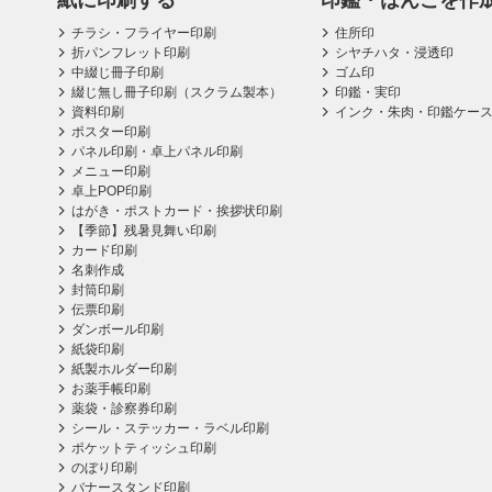
紙に印刷する
印鑑・はんこを作
チラシ・フライヤー印刷
住所印
折パンフレット印刷
シヤチハタ・浸透印
中綴じ冊子印刷
ゴム印
綴じ無し冊子印刷（スクラム製本）
印鑑・実印
資料印刷
インク・朱肉・印鑑ケー
ポスター印刷
パネル印刷・卓上パネル印刷
メニュー印刷
卓上POP印刷
はがき・ポストカード・挨拶状印刷
【季節】残暑見舞い印刷
カード印刷
名刺作成
封筒印刷
伝票印刷
ダンボール印刷
紙袋印刷
紙製ホルダー印刷
お薬手帳印刷
薬袋・診察券印刷
シール・ステッカー・ラベル印刷
ポケットティッシュ印刷
のぼり印刷
バナースタンド印刷