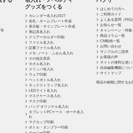
成する
名入れ・ノベルティ
パプリ
グッズをつくる
はじめての方へ
ご利用ガイド
カレンダー名入れ2027
よくある質問（FAQ
名札・ネームプレート作成
お知らせ一覧
表示板・サインプレート作成
ス等
キャンペーン・特集
筆記具名入れ
商品コラム一覧
クリアーホルダー印刷
CM動画一覧
ファイル名入れ
お問い合わせ
証書ファイル名入れ
サンプルのご請求
メモ･ノート・ふせん名入れ
お客様の声
その他文房具
サイトの便利な使い
タオル名入れ
自由編集機能につい
スリッパ名入れ
サイトマップ
ウェア印刷
ペットボトル名入れ
商品や納期に関するお
ネックストラップ名入れ
LEDライト名入れ
マスクケース名入れ
マスク印刷
バッグ オリジナル名入れ
タブレットPCケース・ポーチ名入
れ
マグカップ印刷
ボトル・タンブラー印刷
クージー印刷