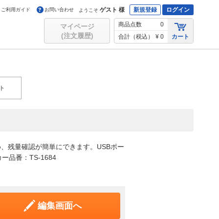
ゲスト 様
新規登録
ログイン
ご利用ガイド
お問い合わせ
ようこそ
商品点数
0
マイページ
(注文履歴)
合計（税込）
¥ 0
カート
ト
、残量確認が簡単にできます。USBポー
品番：TS-1684
編集画面へ