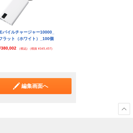
モバイルチャージャー10000_
モバイルチャージャー10000_
モバイ
フラット（ホワイト）_100個
フラット（ホワイト）_1個
フラッ
¥380,002
¥6,435
¥46,
（税込)
（税抜 ¥345,457)
（税込)
（税抜 ¥5,850)
編集画面へ
ページ
の先頭
へ戻る