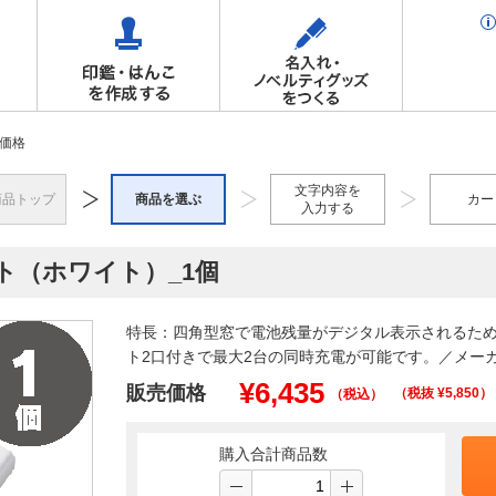
価格
文字内容を
商品トップ
商品を選ぶ
カー
入力する
ット（ホワイト）_1個
特長：四角型窓で電池残量がデジタル表示されるため
ト2口付きで最大2台の同時充電が可能です。／メーカー
¥
6,435
販売価格
（税抜 ¥
5,850
）
（税込）
購入合計商品数