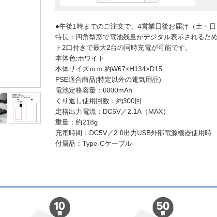
●午後1時までのご注文で、4営業日後お届け（土・
特長：四角型窓で電池残量がデジタル表示されるため
ト2口付きで最大2台の同時充電が可能です。
本体色:ホワイト
本体サイズｍｍ:約W67×H134×D15
PSE適合商品(特定以外の電気用品)
電池定格容量：6000mAh
くり返し使用回数：約300回
定格出力電流：DC5V／2.1A（MAX）
重量：約218g
充電時間：DC5V／2.0出力USB外部電源機器使用時 
付属品：Type-Cケーブル