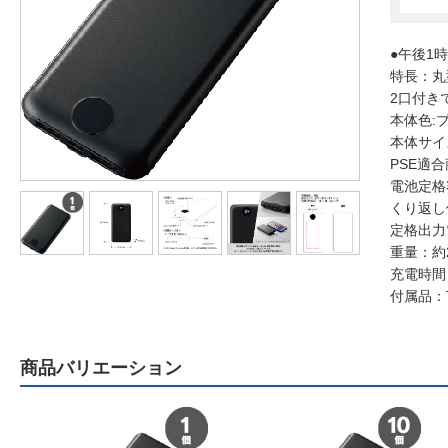
●午後1
特長：丸
2口付き
本体色:
本体サイズ
PSE適
電池定格容
くり返し
定格出力電
重量：約2
充電時間
付属品：T
商品バリエーション