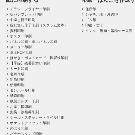
紙に印刷する
印鑑・はんこを作成
チラシ・フライヤー印刷
住所印
折パンフレット印刷
シヤチハタ・浸透印
中綴じ冊子印刷
ゴム印
綴じ無し冊子印刷（スクラム製本）
印鑑・実印
資料印刷
インク・朱肉・印鑑ケース等
ポスター印刷
パネル印刷・卓上パネル印刷
メニュー印刷
卓上POP印刷
はがき・ポストカード・挨拶状印刷
【季節】残暑見舞い印刷
カード印刷
名刺作成
封筒印刷
伝票印刷
ダンボール印刷
紙袋印刷
紙製ホルダー印刷
お薬手帳印刷
薬袋・診察券印刷
シール・ステッカー・ラベル印刷
ポケットティッシュ印刷
のぼり印刷
バナースタンド印刷