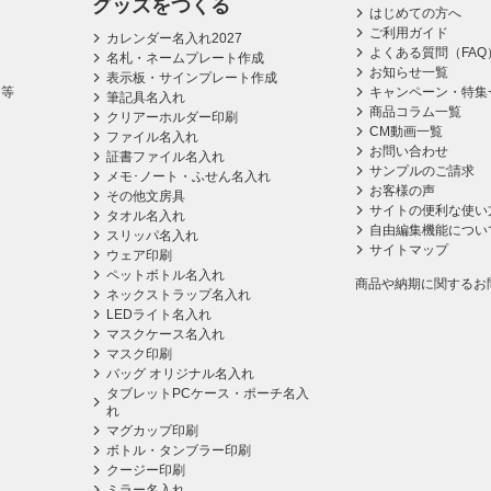
グッズをつくる
はじめての方へ
ご利用ガイド
カレンダー名入れ2027
よくある質問（FAQ
名札・ネームプレート作成
お知らせ一覧
表示板・サインプレート作成
ス等
キャンペーン・特集
筆記具名入れ
商品コラム一覧
クリアーホルダー印刷
CM動画一覧
ファイル名入れ
お問い合わせ
証書ファイル名入れ
サンプルのご請求
メモ･ノート・ふせん名入れ
お客様の声
その他文房具
サイトの便利な使い
タオル名入れ
自由編集機能につい
スリッパ名入れ
サイトマップ
ウェア印刷
ペットボトル名入れ
商品や納期に関するお
ネックストラップ名入れ
LEDライト名入れ
マスクケース名入れ
マスク印刷
バッグ オリジナル名入れ
タブレットPCケース・ポーチ名入
れ
マグカップ印刷
ボトル・タンブラー印刷
クージー印刷
ミラー名入れ