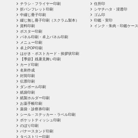
チラシ・フライヤー印刷
住所印
折パンフレット印刷
シヤチハタ・浸透印
中綴じ冊子印刷
ゴム印
綴じ無し冊子印刷（スクラム製本）
印鑑・実印
資料印刷
インク・朱肉・印鑑ケー
ポスター印刷
パネル印刷・卓上パネル印刷
メニュー印刷
卓上POP印刷
はがき・ポストカード・挨拶状印刷
【季節】残暑見舞い印刷
カード印刷
名刺作成
封筒印刷
伝票印刷
ダンボール印刷
紙袋印刷
紙製ホルダー印刷
お薬手帳印刷
薬袋・診察券印刷
シール・ステッカー・ラベル印刷
ポケットティッシュ印刷
のぼり印刷
バナースタンド印刷
タペストリー印刷