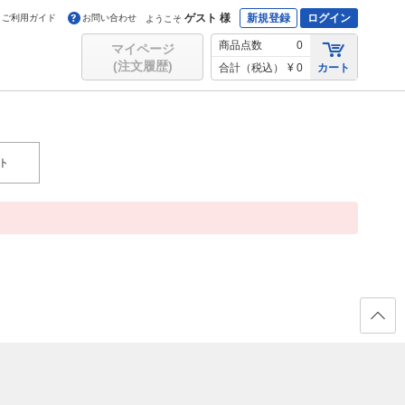
ゲスト 様
新規登録
ログイン
ご利用ガイド
お問い合わせ
ようこそ
商品点数
0
マイページ
(注文履歴)
合計（税込）
¥ 0
カート
ト
ページ
の先頭
へ戻る