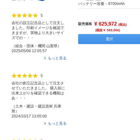
バッテリー容量：9700mAh
5
会社の設立記念品として注文し
¥
625,972
販売価格
(税込)
ました。印刷イメージを確認で
(税抜 ¥
569,066
)
きますが、実物より大きいサイ
ズでの・・・
選択
（
組合・団体・機関
山梨県
）
2025/05/08 12:05:57
もっと見る
5
会社の創立記念品として注文さ
せていただきました。 購入前に
出来上がりを確認できる機能は
あ・・・
（
土木・建設・建設資材
兵庫
県
）
2024/10/17 13:05:00
もっと見る