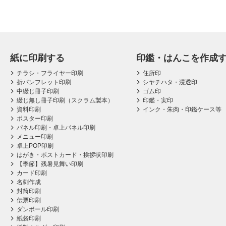
紙に印刷する
印鑑・はんこを作成
チラシ・フライヤー印刷
住所印
折パンフレット印刷
シヤチハタ・浸透印
中綴じ冊子印刷
ゴム印
綴じ無し冊子印刷（スクラム製本）
印鑑・実印
資料印刷
インク・朱肉・印鑑ケース等
ポスター印刷
パネル印刷・卓上パネル印刷
メニュー印刷
卓上POP印刷
はがき・ポストカード・挨拶状印刷
【季節】残暑見舞い印刷
カード印刷
名刺作成
封筒印刷
伝票印刷
ダンボール印刷
紙袋印刷