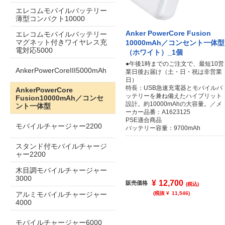
エレコムモバイルバッテリー
薄型コンパクト10000
Anker PowerCore Fusion
エレコムモバイルバッテリー
マグネット付きワイヤレス充
10000mAh／コンセント一体型
電対応5000
（ホワイト）_1個
●午後1時までのご注文で、最短10営
AnkerPowerCoreIII5000mAh
業日後お届け（土・日・祝は非営業
日）
特長：USB急速充電器とモバイルバ
AnkerPowerCore
ッテリーを兼ね備えたハイブリット
Fusion10000mAh／コンセ
設計。約10000mAhの大容量。／メ
ント一体型
ーカー品番：A1623125
PSE適合商品
モバイルチャージャー2200
バッテリー容量：9700mAh
スタンド付モバイルチャージ
ャー2200
木目調モバイルチャージャー
3000
¥
12,700
販売価格
(税込)
アルミモバイルチャージャー
(税抜 ¥
11,546
)
4000
モバイルチャージャー6000