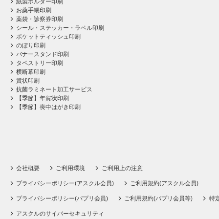
紙製ホルダー印刷
お薬手帳印刷
薬袋・診察券印刷
シール・ステッカー・ラベル印刷
ポケットティッシュ印刷
のぼり印刷
バナースタンド印刷
タペストリー印刷
横断幕印刷
賞状印刷
抗菌ラミネート加工サービス
【季節】年賀状印刷
【季節】喪中はがき印刷
会社概要
ご利用環境
ご利用上の注意
プライバシーポリシー(アスクル会員)
ご利用規約(アスクル会員)
プライバシーポリシー(パプリ会員)
ご利用規約(パプリ会員等)
特
アスクルのサイバーセキュリティ