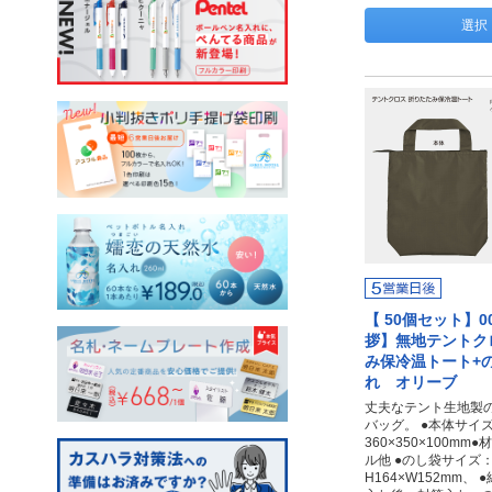
選択
【 50個セット】00
拶】無地テントク
み保冷温トート+
れ オリーブ
丈夫なテント生地製
バッグ。 ●本体サイ
360×350×100m
ル他 ●のし袋サイズ
H164×W152mm、