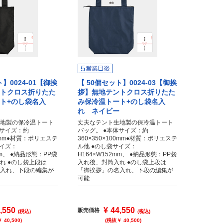
】0024-01【御挨
【 50個セット】0024-03【御挨
トクロス折りたた
拶】無地テントクロス折りたた
ト+のし袋名入
み保冷温トート+のし袋名入
れ ネイビー
地製の保冷温トート
丈夫なテント生地製の保冷温トート
体サイズ：約
バッグ。 ●本体サイズ：約
00mm●材質：ポリエステ
360×350×100mm●材質：ポリエステ
サイズ：
ル他 ●のし袋サイズ：
mm、 ●納品形態：PP袋
H164×W152mm、 ●納品形態：PP袋
れ ●のし袋上段は
入れ後、封筒入れ ●のし袋上段は
入れ、下段の編集が
「御挨拶」の名入れ、下段の編集が
可能
,550
¥
44,550
販売価格
(税込)
(税込)
¥
40,500
)
(税抜 ¥
40,500
)