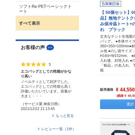
ソフトRe:PETベーシックト
ート
【 50個セット】00
品】無地テントク
すべて表示
み保冷温トート+
れ ブラック
丈夫なテント生地製
バッグ。 ●本体サイ
360×350×100m
お客様の声
ル他 ●のし袋サイズ
H164×W152mm、
入れ後、封筒入れ ●
5
「粗品」の名入れ、
能
エコバッグとしての性能がかな
り高い
ノベルティとして好評でした。
エコバッグとしての性能も高く
¥
44,550
販売価格
評価いただいています。容量が
大きく・・・
(税抜 ¥
40,5
（
サービス業
神奈川県
）
選択
2021/12/22 21:13:45
もっと見る
レビュー一覧（
1
件）