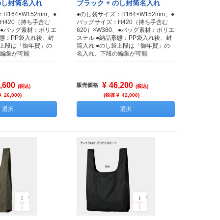
 のし封筒名入れ
ブラック + のし封筒名入れ
H164×W152mm、●
●のし袋サイズ：H164×W152mm、●
H420（持ち手含む
バッグサイズ：H420（持ち手含む
0、●バッグ素材：ポリエ
620）×W380、●バッグ素材：ポリエ
形態：PP袋入れ後、封
ステル ●納品形態：PP袋入れ後、封
袋上段は「御年賀」の
筒入れ ●のし袋上段は「御年賀」の
編集が可能
名入れ、下段の編集が可能
,600
¥
46,200
販売価格
(税込)
(税込)
¥
26,000
)
(税抜 ¥
42,000
)
選択
選択