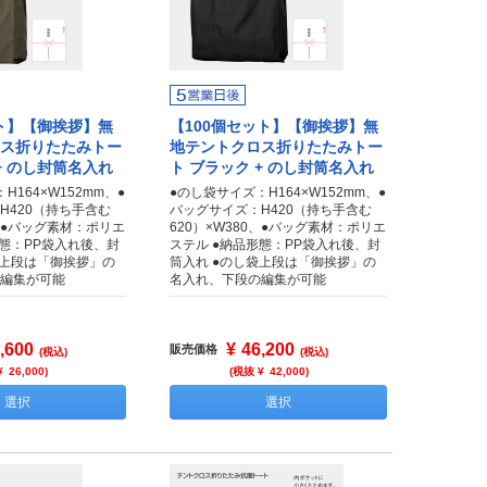
ット】【御挨拶】無
【100個セット】【御挨拶】無
ス折りたたみトー
地テントクロス折りたたみトー
+ のし封筒名入れ
ト ブラック + のし封筒名入れ
H164×W152mm、●
●のし袋サイズ：H164×W152mm、●
H420（持ち手含む
バッグサイズ：H420（持ち手含む
0、●バッグ素材：ポリエ
620）×W380、●バッグ素材：ポリエ
形態：PP袋入れ後、封
ステル ●納品形態：PP袋入れ後、封
袋上段は「御挨拶」の
筒入れ ●のし袋上段は「御挨拶」の
編集が可能
名入れ、下段の編集が可能
,600
¥
46,200
販売価格
(税込)
(税込)
¥
26,000
)
(税抜 ¥
42,000
)
選択
選択