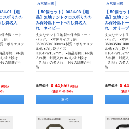
24-01【粗
【 50個セット】0024-03【粗
【 50個セット
ロス折りたた
品】無地テントクロス折りたた
品】無地テン
のし袋名入
み保冷温トート+のし袋名入
み保冷温トー
れ ネイビー
れ オリーブ
の保冷温トート
丈夫なテント生地製の保冷温トート
丈夫なテント生
ズ：約
バッグ。 ●本体サイズ：約
バッグ。 ●本
m●材質：ポリエステ
360×350×100mm●材質：ポリエステ
360×350×1
：
ル他 ●のし袋サイズ：
ル他 ●のし袋
 ●納品形態：PP袋
H164×W152mm、 ●納品形態：PP袋
H164×W152
のし袋上段は
入れ後、封筒入れ ●のし袋上段は
入れ後、封筒入
下段の編集が可
「粗品」の名入れ、下段の編集が可
「粗品」の名入
能
能
¥
44,550
¥
44
販売価格
販売価格
(税込)
(税込)
00
)
(税抜 ¥
40,500
)
(税抜 
選択