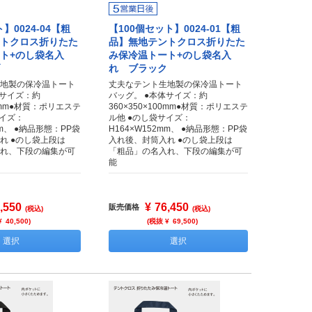
】0024-04【粗
【100個セット】0024-01【粗
トクロス折りたた
品】無地テントクロス折りたた
ト+のし袋名入
み保冷温トート+のし袋名入
れ ブラック
地製の保冷温トート
丈夫なテント生地製の保冷温トート
体サイズ：約
バッグ。 ●本体サイズ：約
00mm●材質：ポリエステ
360×350×100mm●材質：ポリエステ
サイズ：
ル他 ●のし袋サイズ：
mm、 ●納品形態：PP袋
H164×W152mm、 ●納品形態：PP袋
れ ●のし袋上段は
入れ後、封筒入れ ●のし袋上段は
れ、下段の編集が可
「粗品」の名入れ、下段の編集が可
能
,550
¥
76,450
販売価格
(税込)
(税込)
¥
40,500
)
(税抜 ¥
69,500
)
選択
選択