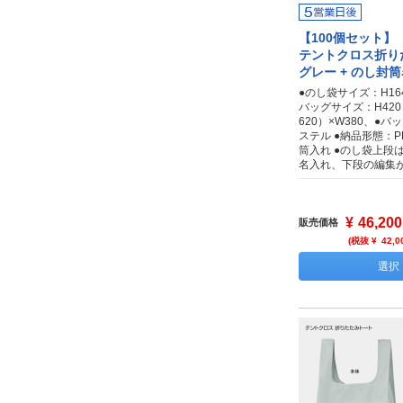
【100個セット】
テントクロス折り
グレー + のし封
●のし袋サイズ：H164
バッグサイズ：H42
620）×W380、●
ステル ●納品形態：
筒入れ ●のし袋上段
名入れ、下段の編集
¥
46,200
販売価格
(税抜 ¥
42,0
選択