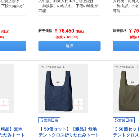
のし袋上段は
入れ後、封筒入れ ●のし袋上段は
入れ後、封筒入
、下段の編集が
「御挨拶」の名入れ、下段の編集が
「御挨拶」の名
可能
可能
¥
76,450
¥
76
販売価格
販売価格
(税込)
(税込)
00
)
(税抜 ¥
69,500
)
(税抜 
選択
【粗品】無地
【 50個セット】【粗品】無地
【 50個セ
たたみトート
テントクロス折りたたみトート
テントクロス