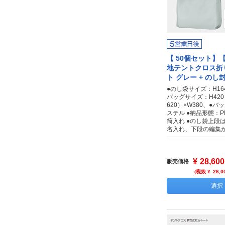
【 50個セット】
地テントクロス折
ト グレー + のし
●のし袋サイズ：H164
バッグサイズ：H42
620）×W380、●
ステル ●納品形態：
筒入れ ●のし袋上段
名入れ、下段の編集
¥
28,600
販売価格
(税抜 ¥
26,0
選択