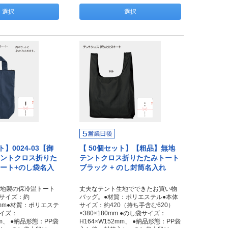
選択
選択
】0024-03【御
【 50個セット】【粗品】無地
ントクロス折りた
テントクロス折りたたみトート
ート+のし袋名入
ブラック + のし封筒名入れ
地製の保冷温トート
丈夫なテント生地でできたお買い物
体サイズ：約
バッグ。●材質：ポリエステル●本体
00mm●材質：ポリエステ
サイズ：約420（持ち手含む620）
サイズ：
×380×180mm ●のし袋サイズ：
mm、 ●納品形態：PP袋
H164×W152mm、 ●納品形態：PP袋