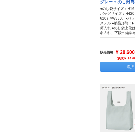
グレー + のし封
●のし袋サイズ：H164
バッグサイズ：H42
620）×W380、●
ステル ●納品形態：
筒入れ ●のし袋上段
名入れ、下段の編集
¥
28,600
販売価格
(税抜 ¥
26,0
選択