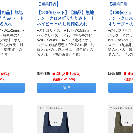
【粗品】無地
【100個セット】【粗品】無地
【100個セ
たたみトート
テントクロス折りたたみトート
テントクロス
筒名入れ
ネイビー + のし封筒名入れ
オリーブ +
×W152mm、●
●のし袋サイズ：H164×W152mm、●
●のし袋サイズ：
0（持ち手含む
バッグサイズ：H420（持ち手含む
バッグサイズ：
バッグ素材：ポリエ
620）×W380、●バッグ素材：ポリエ
620）×W38
PP袋入れ後、封
ステル ●納品形態：PP袋入れ後、封
ステル ●納品
は「御年賀」の
筒入れ ●のし袋上段は「御年賀」の
筒入れ ●のし
が可能
名入れ、下段の編集が可能
名入れ、下段の
¥
46,200
¥
46
販売価格
販売価格
(税込)
(税込)
00
)
(税抜 ¥
42,000
)
(税抜 
選択