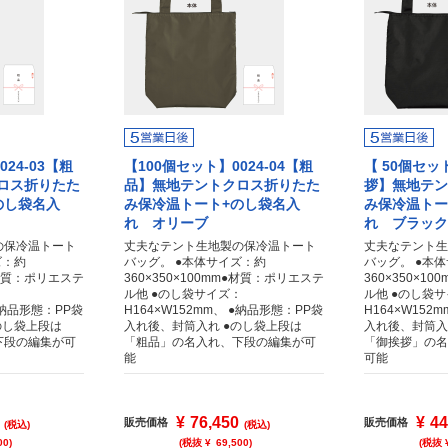
24-03【粗
【100個セット】0024-04【粗
【 50個セット
ロス折りたた
品】無地テントクロス折りたた
拶】無地テン
のし袋名入
み保冷温トート+のし袋名入
み保冷温トー
れ オリーブ
れ ブラック
の保冷温トート
丈夫なテント生地製の保冷温トート
丈夫なテント生
ズ：約
バッグ。 ●本体サイズ：約
バッグ。 ●本
m●材質：ポリエステ
360×350×100mm●材質：ポリエステ
360×350×1
：
ル他 ●のし袋サイズ：
ル他 ●のし袋
 ●納品形態：PP袋
H164×W152mm、 ●納品形態：PP袋
H164×W152
のし袋上段は
入れ後、封筒入れ ●のし袋上段は
入れ後、封筒入
下段の編集が可
「粗品」の名入れ、下段の編集が可
「御挨拶」の名
能
可能
¥
76,450
¥
44
販売価格
販売価格
(税込)
(税込)
00
)
(税抜 ¥
69,500
)
(税抜 