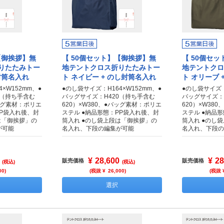
【御挨拶】無
【 50個セット】【御挨拶】無
【 50個セ
りたたみトー
地テントクロス折りたたみトー
地テントクロ
封筒名入れ
ト ネイビー + のし封筒名入れ
ト オリーブ 
×W152mm、●
●のし袋サイズ：H164×W152mm、●
●のし袋サイズ：
0（持ち手含む
バッグサイズ：H420（持ち手含む
バッグサイズ：
バッグ素材：ポリエ
620）×W380、●バッグ素材：ポリエ
620）×W38
PP袋入れ後、封
ステル ●納品形態：PP袋入れ後、封
ステル ●納品
は「御挨拶」の
筒入れ ●のし袋上段は「御挨拶」の
筒入れ ●のし
が可能
名入れ、下段の編集が可能
名入れ、下段の
¥
28,600
¥
28
販売価格
販売価格
(税込)
(税込)
00
)
(税抜 ¥
26,000
)
(税抜 
選択