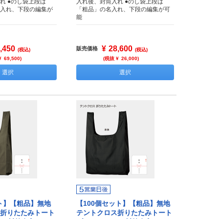
れ ●のし袋上段は
入れ後、封筒入れ ●のし袋上段は
入れ、下段の編集が
「粗品」の名入れ、下段の編集が可
能
,450
¥
28,600
販売価格
(税込)
(税込)
¥
69,500
)
(税抜 ¥
26,000
)
選択
選択
ット】【粗品】無地
【100個セット】【粗品】無地
折りたたみトート
テントクロス折りたたみトート