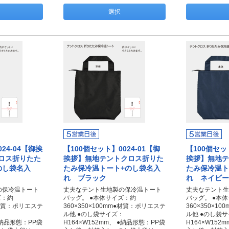
選択
24-04【御挨
【100個セット】0024-01【御
【100個セット
ロス折りたた
挨拶】無地テントクロス折りた
挨拶】無地テ
のし袋名入
たみ保冷温トート+のし袋名入
たみ保冷温ト
れ ブラック
れ ネイビー
の保冷温トート
丈夫なテント生地製の保冷温トート
丈夫なテント生
ズ：約
バッグ。 ●本体サイズ：約
バッグ。 ●本
m●材質：ポリエステ
360×350×100mm●材質：ポリエステ
360×350×1
：
ル他 ●のし袋サイズ：
ル他 ●のし袋
 ●納品形態：PP袋
H164×W152mm、 ●納品形態：PP袋
H164×W152