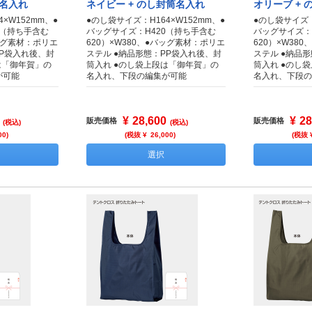
筒名入れ
ネイビー + のし封筒名入れ
オリーブ +
×W152mm、●
●のし袋サイズ：H164×W152mm、●
●のし袋サイズ：
0（持ち手含む
バッグサイズ：H420（持ち手含む
バッグサイズ：
バッグ素材：ポリエ
620）×W380、●バッグ素材：ポリエ
620）×W38
PP袋入れ後、封
ステル ●納品形態：PP袋入れ後、封
ステル ●納品
は「御年賀」の
筒入れ ●のし袋上段は「御年賀」の
筒入れ ●のし
が可能
名入れ、下段の編集が可能
名入れ、下段の
¥
28,600
¥
28
販売価格
販売価格
(税込)
(税込)
00
)
(税抜 ¥
26,000
)
(税抜 
選択