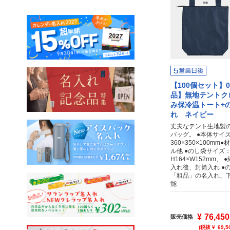
【100個セット】00
品】無地テントク
み保冷温トート+
れ ネイビー
丈夫なテント生地製
バッグ。 ●本体サイ
360×350×100m
ル他 ●のし袋サイズ
H164×W152mm、
入れ後、封筒入れ ●
「粗品」の名入れ、
能
¥
76,450
販売価格
(税抜 ¥
69,5