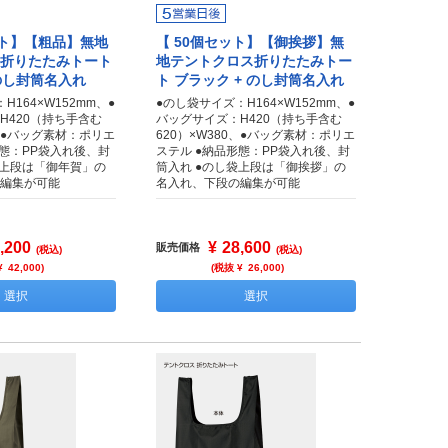
ット】【粗品】無地
【 50個セット】【御挨拶】無
折りたたみトート
地テントクロス折りたたみトー
 のし封筒名入れ
ト ブラック + のし封筒名入れ
H164×W152mm、●
●のし袋サイズ：H164×W152mm、●
H420（持ち手含む
バッグサイズ：H420（持ち手含む
0、●バッグ素材：ポリエ
620）×W380、●バッグ素材：ポリエ
形態：PP袋入れ後、封
ステル ●納品形態：PP袋入れ後、封
袋上段は「御年賀」の
筒入れ ●のし袋上段は「御挨拶」の
編集が可能
名入れ、下段の編集が可能
,200
¥
28,600
販売価格
(税込)
(税込)
¥
42,000
)
(税抜 ¥
26,000
)
選択
選択