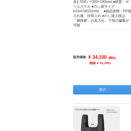
含む550）×300×180mm ●材質：ポ
リエステル ●のし袋サイズ：
H164×W152mm、 ●納品形態：PP
入れ後、封筒入れ ●のし袋上段は
「御挨拶」の名入れ、下段の編集が
可能
¥
34,100
販売価格
(税込)
(税抜 ¥
31,000
)
選択