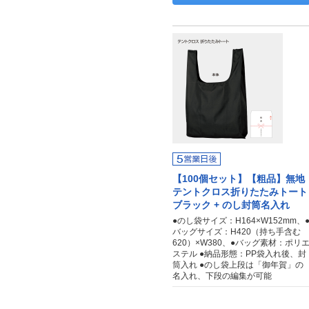
【100個セット】【粗品】無地
テントクロス折りたたみトート
ブラック + のし封筒名入れ
●のし袋サイズ：H164×W152mm、
バッグサイズ：H420（持ち手含む
620）×W380、●バッグ素材：ポリ
ステル ●納品形態：PP袋入れ後、封
筒入れ ●のし袋上段は「御年賀」の
名入れ、下段の編集が可能