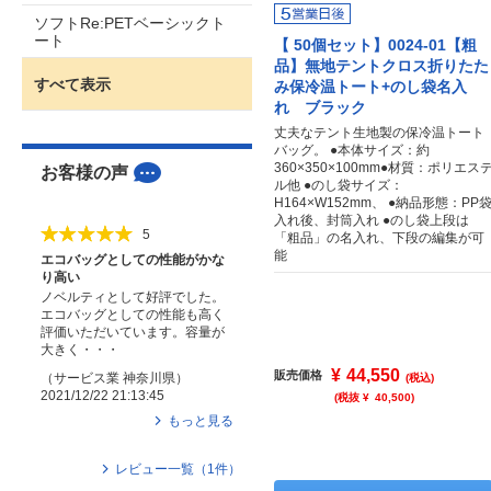
ソフトRe:PETベーシックト
ート
【 50個セット】0024-01【粗
品】無地テントクロス折りたた
すべて表示
み保冷温トート+のし袋名入
れ ブラック
丈夫なテント生地製の保冷温トート
バッグ。 ●本体サイズ：約
360×350×100mm●材質：ポリエス
お客様の声
ル他 ●のし袋サイズ：
H164×W152mm、 ●納品形態：PP
入れ後、封筒入れ ●のし袋上段は
5
「粗品」の名入れ、下段の編集が可
能
エコバッグとしての性能がかな
り高い
ノベルティとして好評でした。
エコバッグとしての性能も高く
評価いただいています。容量が
大きく・・・
¥
44,550
販売価格
（
サービス業
神奈川県
）
(税込)
2021/12/22 21:13:45
(税抜 ¥
40,500
)
もっと見る
レビュー一覧（
1
件）