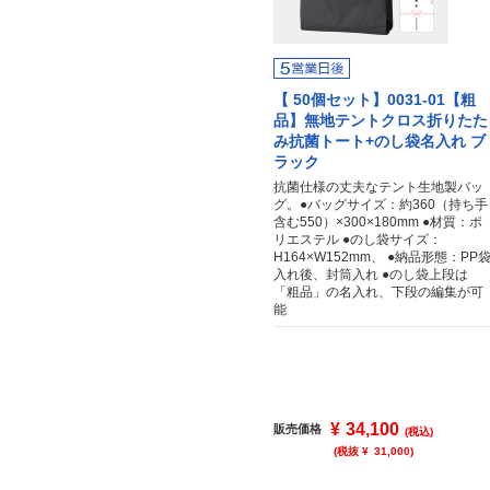
【 50個セット】0031-01【粗
品】無地テントクロス折りたた
み抗菌トート+のし袋名入れ ブ
ラック
抗菌仕様の丈夫なテント生地製バッ
グ。●バッグサイズ：約360（持ち手
含む550）×300×180mm ●材質：ポ
リエステル ●のし袋サイズ：
H164×W152mm、 ●納品形態：PP
入れ後、封筒入れ ●のし袋上段は
「粗品」の名入れ、下段の編集が可
能
¥
34,100
販売価格
(税込)
(税抜 ¥
31,000
)