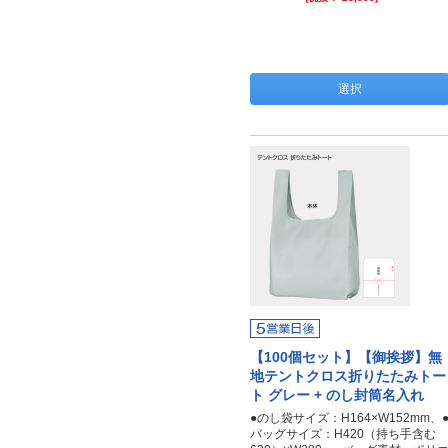
選択
【100個セット】【御挨拶】無
地テントクロス折りたたみトー
ト グレー + のし封筒名入れ
●のし袋サイズ：H164×W152mm、
バッグサイズ：H420（持ち手含む