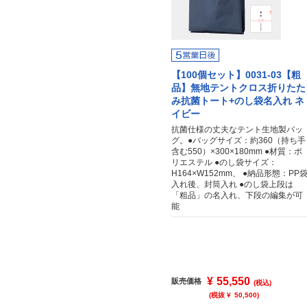
【100個セット】0031-03【粗
品】無地テントクロス折りたた
み抗菌トート+のし袋名入れ ネ
イビー
抗菌仕様の丈夫なテント生地製バッ
グ。●バッグサイズ：約360（持ち手
含む550）×300×180mm ●材質：ポ
リエステル ●のし袋サイズ：
H164×W152mm、 ●納品形態：PP
入れ後、封筒入れ ●のし袋上段は
「粗品」の名入れ、下段の編集が可
能
¥
55,550
販売価格
(税込)
(税抜 ¥
50,500
)