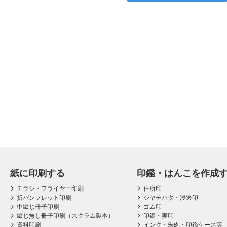
紙に印刷する
印鑑・はんこを作成
チラシ・フライヤー印刷
住所印
折パンフレット印刷
シヤチハタ・浸透印
中綴じ冊子印刷
ゴム印
綴じ無し冊子印刷（スクラム製本）
印鑑・実印
資料印刷
インク・朱肉・印鑑ケース等