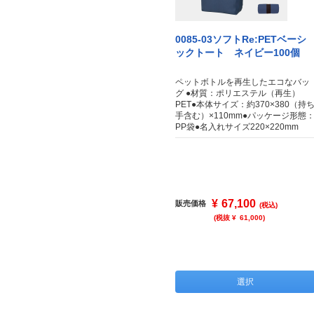
0085-03ソフトRe:PETベーシ
ックトート ネイビー100個
ペットボトルを再生したエコなバッ
グ ●材質：ポリエステル（再生）
PET●本体サイズ：約370×380（持
手含む）×110mm●パッケージ形態
PP袋●名入れサイズ220×220mm
¥
67,100
販売価格
(税込)
(税抜 ¥
61,000
)
選択