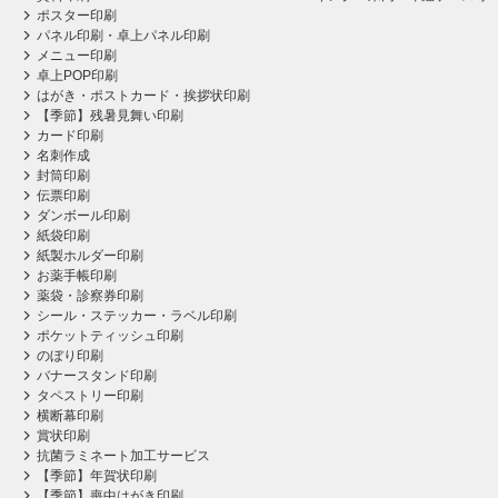
ポスター印刷
パネル印刷・卓上パネル印刷
メニュー印刷
卓上POP印刷
はがき・ポストカード・挨拶状印刷
【季節】残暑見舞い印刷
カード印刷
名刺作成
封筒印刷
伝票印刷
ダンボール印刷
紙袋印刷
紙製ホルダー印刷
お薬手帳印刷
薬袋・診察券印刷
シール・ステッカー・ラベル印刷
ポケットティッシュ印刷
のぼり印刷
バナースタンド印刷
タペストリー印刷
横断幕印刷
賞状印刷
抗菌ラミネート加工サービス
【季節】年賀状印刷
【季節】喪中はがき印刷