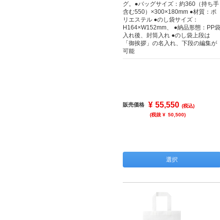
グ。●バッグサイズ：約360（持ち手
含む550）×300×180mm ●材質：ポ
リエステル ●のし袋サイズ：
H164×W152mm、 ●納品形態：PP
入れ後、封筒入れ ●のし袋上段は
「御挨拶」の名入れ、下段の編集が
可能
¥
55,550
販売価格
(税込)
(税抜 ¥
50,500
)
選択