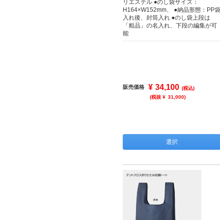
リエステル ●のし袋サイズ：
H164×W152mm、 ●納品形態：PP
入れ後、封筒入れ ●のし袋上段は
「粗品」の名入れ、下段の編集が可
能
¥
34,100
販売価格
(税込)
(税抜 ¥
31,000
)
選択