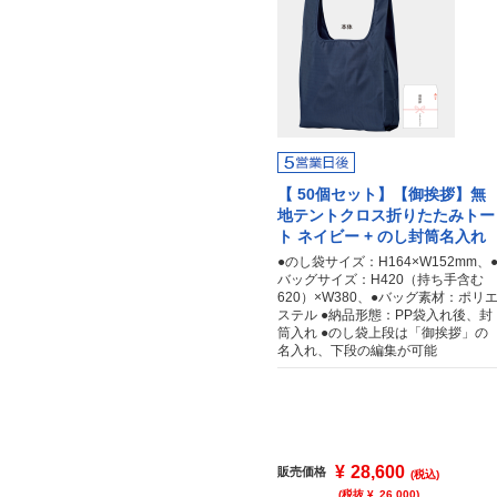
【 50個セット】【御挨拶】無
地テントクロス折りたたみトー
ト ネイビー + のし封筒名入れ
●のし袋サイズ：H164×W152mm、
バッグサイズ：H420（持ち手含む
620）×W380、●バッグ素材：ポリ
ステル ●納品形態：PP袋入れ後、封
筒入れ ●のし袋上段は「御挨拶」の
名入れ、下段の編集が可能
¥
28,600
販売価格
(税込)
(税抜 ¥
26,000
)