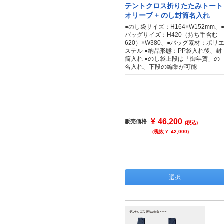
テントクロス折りたたみトート
オリーブ + のし封筒名入れ
●のし袋サイズ：H164×W152mm、
バッグサイズ：H420（持ち手含む
620）×W380、●バッグ素材：ポリ
ステル ●納品形態：PP袋入れ後、封
筒入れ ●のし袋上段は「御年賀」の
名入れ、下段の編集が可能
¥
46,200
販売価格
(税込)
(税抜 ¥
42,000
)
選択