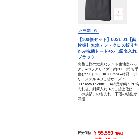
【100個セット】0031-01【御
挨拶】無地テントクロス折りた
たみ抗菌トート+のし袋名入れ
ブラック
抗菌仕様の丈夫なテント生地製バッ
グ。●バッグサイズ：約360（持ち手
含む550）×300×180mm ●材質：ポ
リエステル ●のし袋サイズ：
H164×W152mm、 ●納品形態：PP
入れ後、封筒入れ ●のし袋上段は
「御挨拶」の名入れ、下段の編集が
可能
¥
55,550
販売価格
(税込)