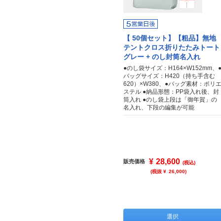
【 50個セット】【粗品】無地
テントクロス折りたたみトート
グレー + のし封筒名入れ
●のし袋サイズ：H164×W152mm、
バッグサイズ：H420（持ち手含む
620）×W380、●バッグ素材：ポリ
ステル ●納品形態：PP袋入れ後、封
筒入れ ●のし袋上段は「御年賀」の
名入れ、下段の編集が可能
¥
28,600
販売価格
(税込)
(税抜 ¥
26,000
)
選択