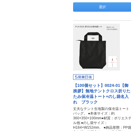
選択
【100個セット】0024-01【御
挨拶】無地テントクロス折りた
たみ保冷温トート+のし袋名入
れ ブラック
丈夫なテント生地製の保冷温トート
バッグ。 ●本体サイズ：約
360×350×100mm●材質：ポリエス
ル他 ●のし袋サイズ：
H164×W152mm、 ●納品形態：PP