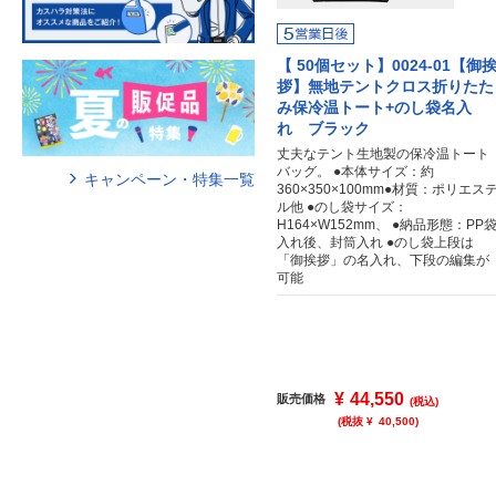
【 50個セット】0024-01【御
拶】無地テントクロス折りたた
み保冷温トート+のし袋名入
れ ブラック
丈夫なテント生地製の保冷温トート
バッグ。 ●本体サイズ：約
キャンペーン・特集一覧
360×350×100mm●材質：ポリエス
ル他 ●のし袋サイズ：
H164×W152mm、 ●納品形態：PP
入れ後、封筒入れ ●のし袋上段は
「御挨拶」の名入れ、下段の編集が
可能
¥
44,550
販売価格
(税込)
(税抜 ¥
40,500
)