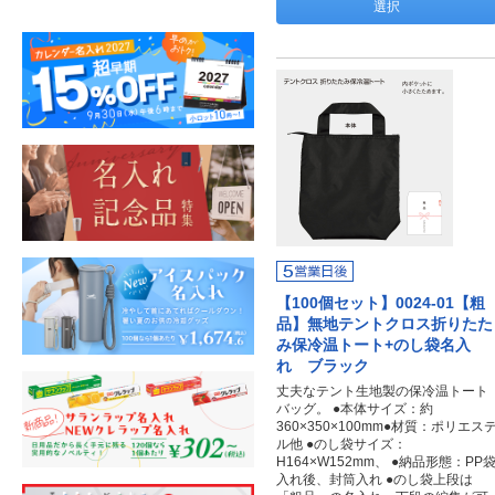
選択
【100個セット】0024-01【粗
品】無地テントクロス折りたた
み保冷温トート+のし袋名入
れ ブラック
丈夫なテント生地製の保冷温トート
バッグ。 ●本体サイズ：約
360×350×100mm●材質：ポリエス
ル他 ●のし袋サイズ：
H164×W152mm、 ●納品形態：PP
入れ後、封筒入れ ●のし袋上段は