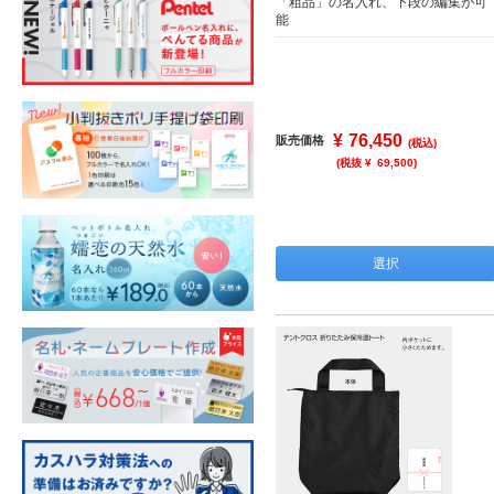
「粗品」の名入れ、下段の編集が可
能
¥
76,450
販売価格
(税込)
(税抜 ¥
69,500
)
選択