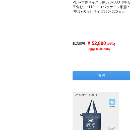
PET●本体サイズ：約370×380（持
手含む）×110mm●パッケージ形態
PP袋●名入れサイズ220×220mm
¥
52,800
販売価格
(税込)
(税抜 ¥
48,000
)
選択