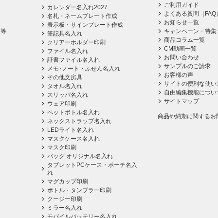
ご利用ガイド
カレンダー名入れ2027
よくある質問（FAQ
名札・ネームプレート作成
お知らせ一覧
表示板・サインプレート作成
ス等
キャンペーン・特集
筆記具名入れ
商品コラム一覧
クリアーホルダー印刷
CM動画一覧
ファイル名入れ
お問い合わせ
証書ファイル名入れ
サンプルのご請求
メモ･ノート・ふせん名入れ
お客様の声
その他文房具
サイトの便利な使い
タオル名入れ
自由編集機能につい
スリッパ名入れ
サイトマップ
ウェア印刷
ペットボトル名入れ
商品や納期に関するお
ネックストラップ名入れ
LEDライト名入れ
マスクケース名入れ
マスク印刷
バッグ オリジナル名入れ
タブレットPCケース・ポーチ名入
れ
マグカップ印刷
ボトル・タンブラー印刷
クージー印刷
ミラー名入れ
モバイルバッテリー名入れ