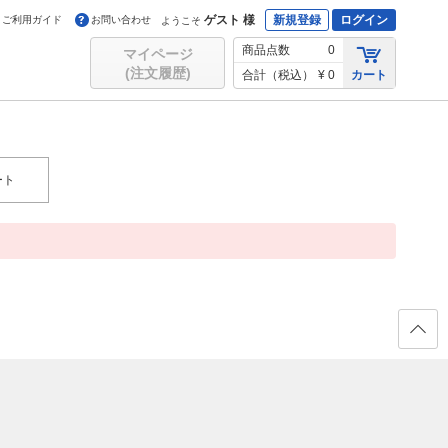
ゲスト 様
新規登録
ログイン
ご利用ガイド
お問い合わせ
ようこそ
商品点数
0
マイページ
(注文履歴)
合計（税込）
¥ 0
カート
ート
ページ
の先頭
へ戻る