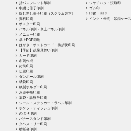
折パンフレット印刷
シヤチハタ・浸透印
中綴じ冊子印刷
ゴム印
綴じ無し冊子印刷（スクラム製本）
印鑑・実印
資料印刷
インク・朱肉・印鑑ケー
ポスター印刷
パネル印刷・卓上パネル印刷
メニュー印刷
卓上POP印刷
はがき・ポストカード・挨拶状印刷
【季節】残暑見舞い印刷
カード印刷
名刺作成
封筒印刷
伝票印刷
ダンボール印刷
紙袋印刷
紙製ホルダー印刷
お薬手帳印刷
薬袋・診察券印刷
シール・ステッカー・ラベル印刷
ポケットティッシュ印刷
のぼり印刷
バナースタンド印刷
タペストリー印刷
横断幕印刷