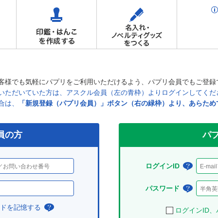
客様でも気軽にパプリをご利用いただけるよう、パプリ会員でもご登録
ただいていた方は、アスクル会員（左の青枠）よりログインしてください
合は、
「新規登録（パプリ会員）」ボタン（右の緑枠）より、あらため
員の方
パプ
ログインID
ログ
イン
パスワード
パス
IDと
ワー
ードを記憶する
チ
ログインID
は？