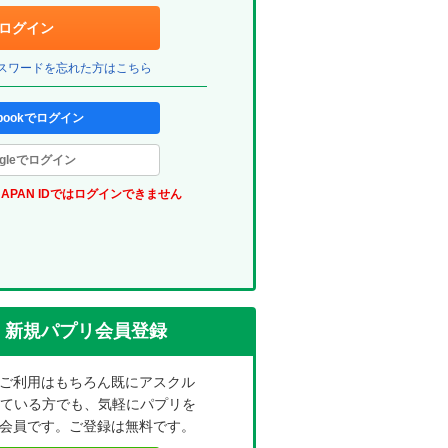
ェ
ログイン
ッ
パスワードを忘れた方はこちら
ク
ボ
ebookでログイン
ッ
ogleでログイン
ク
JAPAN IDではログインできません
ス
(パ
プ
リ)
新規パプリ会員登録
ご利用はもちろん既にアスクル
れている方でも、気軽にパプリを
会員です。ご登録は無料です。