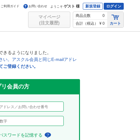
ゲスト 様
新規登録
ログイン
ご利用ガイド
お問い合わせ
ようこそ
商品点数
0
マイページ
(注文履歴)
合計（税込）
¥ 0
カート
できるようになりました。
。アスクル会員と同じE-mailアドレ
てご登録ください。
リ会員の方
、パスワードを記憶する
チ