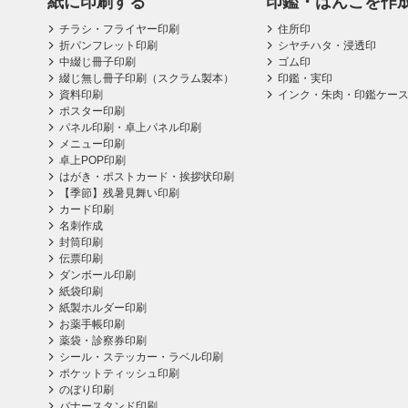
紙に印刷する
印鑑・はんこを作
チラシ・フライヤー印刷
住所印
折パンフレット印刷
シヤチハタ・浸透印
中綴じ冊子印刷
ゴム印
綴じ無し冊子印刷（スクラム製本）
印鑑・実印
資料印刷
インク・朱肉・印鑑ケー
ポスター印刷
パネル印刷・卓上パネル印刷
メニュー印刷
卓上POP印刷
はがき・ポストカード・挨拶状印刷
【季節】残暑見舞い印刷
カード印刷
名刺作成
封筒印刷
伝票印刷
ダンボール印刷
紙袋印刷
紙製ホルダー印刷
お薬手帳印刷
薬袋・診察券印刷
シール・ステッカー・ラベル印刷
ポケットティッシュ印刷
のぼり印刷
バナースタンド印刷