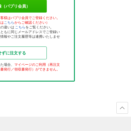
録（パプリ会員）
お客様はパプリ会員でご登録ください。
品は
こちら
からご確認ください）
員の違いは
こちら
をご覧ください。
員ともに同じメールアドレスでご登録い
員情報やご注文履歴等は連携いたしませ
せずに注文する
いた場合、
マイページのご利用（再注文
品書発行／領収書発行）ができません。
ページ
の先頭
へ戻る