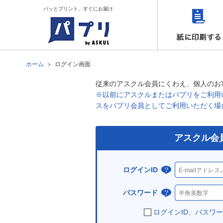
パッとプリント、すぐにお届け
ホーム
ログイン画面
従来のアスクル会員にくわえ、個人のお
※以前にアスクルまたはパプリをご利用い
スをパプリ会員としてご利用いただく場
アスクル会
ログインID
ログ
イン
パスワード
パス
IDと
ワー
ログインID、パスワ
は？