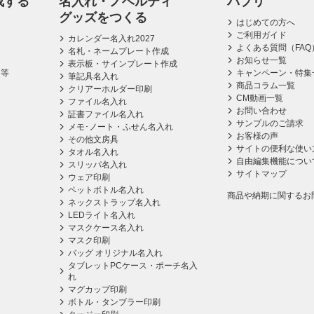
成する
名入れ・ノベルティ
パプリ
グッズをつくる
はじめての方へ
ご利用ガイド
カレンダー名入れ2027
よくある質問（FAQ
名札・ネームプレート作成
お知らせ一覧
表示板・サインプレート作成
ス等
キャンペーン・特集
筆記具名入れ
商品コラム一覧
クリアーホルダー印刷
CM動画一覧
ファイル名入れ
お問い合わせ
証書ファイル名入れ
サンプルのご請求
メモ･ノート・ふせん名入れ
お客様の声
その他文房具
サイトの便利な使い
タオル名入れ
自由編集機能につい
スリッパ名入れ
サイトマップ
ウェア印刷
ペットボトル名入れ
商品や納期に関するお
ネックストラップ名入れ
LEDライト名入れ
マスクケース名入れ
マスク印刷
バッグ オリジナル名入れ
タブレットPCケース・ポーチ名入
れ
マグカップ印刷
ボトル・タンブラー印刷