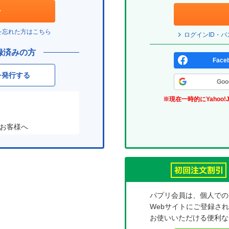
ド
ェ
ン
(パ
は？
ッ
プ
を忘れた方はこちら
ログインID・
(パ
ク
リ)
録済みの方
プ
ボ
Fac
リ)
ッ
を発行する
Go
ク
※現在一時的にYahoo!
ス
お客様へ
パプリ会員は、個人での
Webサイトにご登録さ
お使いいただける便利な