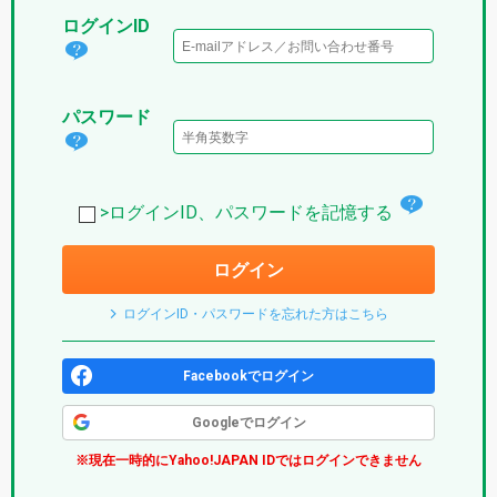
ログインID
ログ
イン
パスワード
IDと
パス
は？
ワー
(パ
チ
ド
>ログインID、パスワードを記憶する
プ
ェ
は？
リ)
ログイン
ッ
(パ
ク
プ
ログインID・パスワードを忘れた方はこちら
ボ
リ)
ッ
Facebookでログイン
ク
Googleでログイン
ス
※現在一時的にYahoo!JAPAN IDではログインできません
(パ