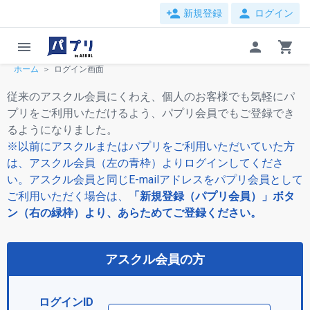
person_add
person
新規登録
ログイン
menu
person
shopping_cart
ホーム
ログイン画面
従来のアスクル会員にくわえ、個人のお客様でも気軽にパ
プリをご利用いただけるよう、パプリ会員でもご登録でき
るようになりました。
※以前にアスクルまたはパプリをご利用いただいていた方
は、アスクル会員（左の青枠）よりログインしてくださ
い。アスクル会員と同じE-mailアドレスをパプリ会員として
ご利用いただく場合は、
「新規登録（パプリ会員）」ボタ
ン（右の緑枠）より、あらためてご登録ください。
アスクル会員の方
ログインID