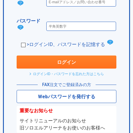
ログ
イン
パスワード
IDと
パス
は？
ワー
チ
>ログインID、パスワードを記憶する
ド
ェ
は？
ッ
ログイン
ク
ログインID・パスワードを忘れた方はこちら
ボ
FAX注文でご登録済みの方
ッ
Webパスワードを発行する
ク
ス
重要なお知らせ
サイトリニューアルのお知らせ
旧ソロエルアリーナをお使いのお客様へ