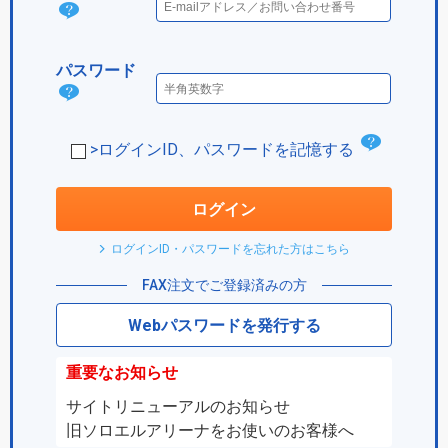
ログ
イン
パスワード
IDと
パス
は？
ワー
チ
>ログインID、パスワードを記憶する
ド
ェ
は？
ッ
ログイン
ク
ログインID・パスワードを忘れた方はこちら
ボ
FAX注文でご登録済みの方
ッ
Webパスワードを発行する
ク
ス
重要なお知らせ
サイトリニューアルのお知らせ
旧ソロエルアリーナをお使いのお客様へ