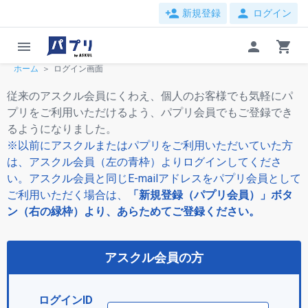
person_add
person
新規登録
ログイン
menu
person
shopping_cart
ホーム
ログイン画面
従来のアスクル会員にくわえ、個人のお客様でも気軽にパ
プリをご利用いただけるよう、パプリ会員でもご登録でき
るようになりました。
※以前にアスクルまたはパプリをご利用いただいていた方
は、アスクル会員（左の青枠）よりログインしてくださ
い。アスクル会員と同じE-mailアドレスをパプリ会員として
ご利用いただく場合は、
「新規登録（パプリ会員）」ボタ
ン（右の緑枠）より、あらためてご登録ください。
アスクル会員の方
ログインID