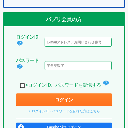
パプリ会員の方
ログインID
ログ
イン
パスワード
IDと
パス
は？
ワー
(パ
チ
ド
>ログインID、パスワードを記憶する
プ
ェ
は？
リ)
ログイン
ッ
(パ
ク
プ
ログインID・パスワードを忘れた方はこちら
ボ
リ)
ッ
Facebookでログイン