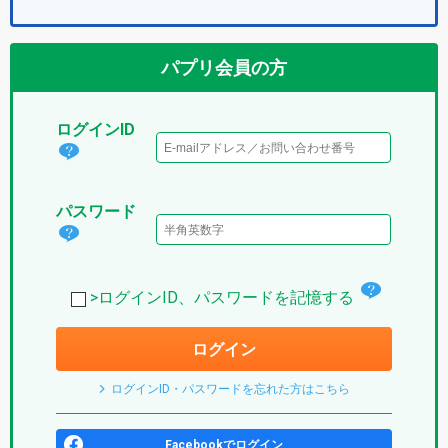
パプリ会員の方
ログインID
ログ
イン
パスワード
IDと
パス
は？
ワー
(パ
チ
ド
>ログインID、パスワードを記憶する
プ
ェ
は？
リ)
ログイン
ッ
(パ
ク
プ
ログインID・パスワードを忘れた方はこちら
ボ
リ)
ッ
Facebookでログイン