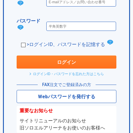
ログ
イン
パスワード
IDと
パス
は？
ワー
チ
>ログインID、パスワードを記憶する
ド
ェ
は？
ッ
ログイン
ク
ログインID・パスワードを忘れた方はこちら
ボ
FAX注文でご登録済みの方
ッ
Webパスワードを発行する
ク
ス
重要なお知らせ
サイトリニューアルのお知らせ
旧ソロエルアリーナをお使いのお客様へ