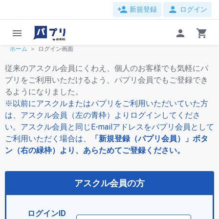
person_add
person
新規登録
ログイン
menu
person
shopping_cart
ホーム
ログイン画面
従来のアスクル会員にくわえ、個人のお客様でも気軽にパ
プリをご利用いただけるよう、パプリ会員でもご登録でき
るようになりました。
※以前にアスクルまたはパプリをご利用いただいていた方
は、アスクル会員（左の青枠）よりログインしてくださ
い。アスクル会員と同じE-mailアドレスをパプリ会員として
ご利用いただく場合は、
「新規登録（パプリ会員）」ボタ
ン（右の緑枠）より、あらためてご登録ください。
アスクル会員の方
ログインID