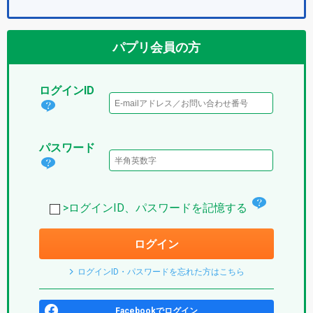
パプリ会員の方
ログインID
ログ
イン
パスワード
IDと
パス
は？
ワー
(パ
チ
ド
>ログインID、パスワードを記憶する
プ
ェ
は？
リ)
ログイン
ッ
(パ
ク
プ
ログインID・パスワードを忘れた方はこちら
ボ
リ)
ッ
Facebookでログイン