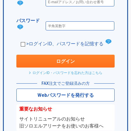
ログ
イン
パスワード
IDと
パス
は？
ワー
チ
>ログインID、パスワードを記憶する
ド
ェ
は？
ッ
ログイン
ク
ログインID・パスワードを忘れた方はこちら
ボ
FAX注文でご登録済みの方
ッ
Webパスワードを発行する
ク
ス
重要なお知らせ
サイトリニューアルのお知らせ
旧ソロエルアリーナをお使いのお客様へ