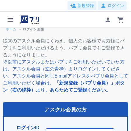
person_add
person
新規登録
ログイン
menu
person
shopping_cart
ホーム
ログイン画面
従来のアスクル会員にくわえ、個人のお客様でも気軽にパ
プリをご利用いただけるよう、パプリ会員でもご登録でき
るようになりました。
※以前にアスクルまたはパプリをご利用いただいていた方
は、アスクル会員（左の青枠）よりログインしてくださ
い。アスクル会員と同じE-mailアドレスをパプリ会員として
ご利用いただく場合は、
「新規登録（パプリ会員）」ボタ
ン（右の緑枠）より、あらためてご登録ください。
アスクル会員の方
ログインID