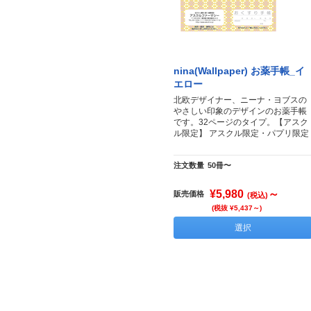
nina(Wallpaper) お薬手帳_イ
エロー
北欧デザイナー、ニーナ・ヨブスの
やさしい印象のデザインのお薬手帳
です。32ページのタイプ。【アスク
ル限定】 アスクル限定・パプリ限定
注文数量
50冊〜
¥5,980
～
販売価格
(税込)
(税抜 ¥5,437～)
選択