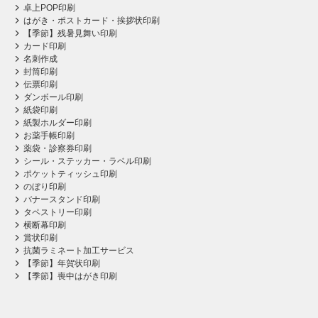
卓上POP印刷
はがき・ポストカード・挨拶状印刷
【季節】残暑見舞い印刷
カード印刷
名刺作成
封筒印刷
伝票印刷
ダンボール印刷
紙袋印刷
紙製ホルダー印刷
お薬手帳印刷
薬袋・診察券印刷
シール・ステッカー・ラベル印刷
ポケットティッシュ印刷
のぼり印刷
バナースタンド印刷
タペストリー印刷
横断幕印刷
賞状印刷
抗菌ラミネート加工サービス
【季節】年賀状印刷
【季節】喪中はがき印刷