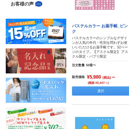
お客様の声
パステルカラー お薬手帳_ピン
ク
パステルカラーのシンプルなデザイ
ンが人気の年代・性別を問わずお使
いいただけるお薬手帳です。32ペー
ジのタイプ。【アスクル限定】 アス
クル限定・パプリ限定
注文数量
50冊〜
¥5,980
～
販売価格
(税込)
(税抜 ¥5,437～)
選択