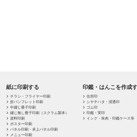
紙に印刷する
印鑑・はんこを作成
チラシ・フライヤー印刷
住所印
折パンフレット印刷
シヤチハタ・浸透印
中綴じ冊子印刷
ゴム印
綴じ無し冊子印刷（スクラム製本）
印鑑・実印
資料印刷
インク・朱肉・印鑑ケース等
ポスター印刷
パネル印刷・卓上パネル印刷
メニュー印刷