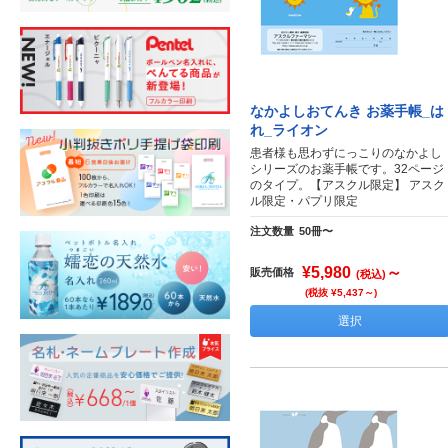
なかよしおてんき お薬手帳_は
れ_ライオン
患者様も思わずにっこりのなかよし
シリーズのお薬手帳です。32ページ
のタイプ。【アスクル限定】 アスク
ル限定・パプリ限定
注文数量
50冊〜
¥5,980
～
販売価格
(税込)
(税抜 ¥5,437～)
選択