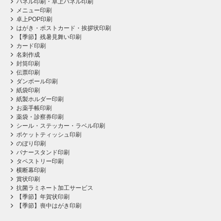
パネル印刷・卓上パネル印刷
メニュー印刷
卓上POP印刷
はがき・ポストカード・挨拶状印刷
【季節】残暑見舞い印刷
カード印刷
名刺作成
封筒印刷
伝票印刷
ダンボール印刷
紙袋印刷
紙製ホルダー印刷
お薬手帳印刷
薬袋・診察券印刷
シール・ステッカー・ラベル印刷
ポケットティッシュ印刷
のぼり印刷
バナースタンド印刷
タペストリー印刷
横断幕印刷
賞状印刷
抗菌ラミネート加工サービス
【季節】年賀状印刷
【季節】喪中はがき印刷