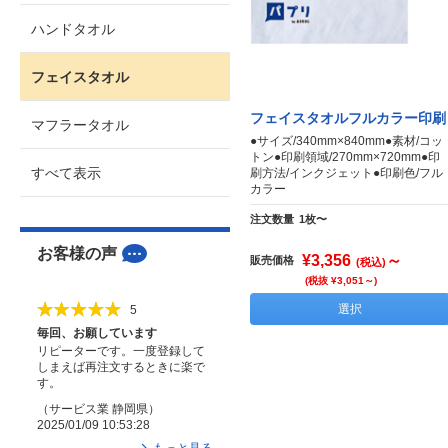
ハンドタオル
フェイスタオル
フェイスタオルフルカラー印刷
マフラータオル
●サイズ/340mm×840mm●素材/コッ
トン●印刷領域/270mm×720mm●印
すべて表示
刷方法/インクジェット●印刷色/フル
カラー
注文数量
1枚〜
お客様の声
¥3,356
～
販売価格
(税込)
(税抜 ¥3,051～)
選択
5
毎回、お願しています
リピーターです。一度登録して
しまえば再注文するときに楽で
す。
（
サービス業
静岡県
）
2025/01/09 10:53:28
もっと見る