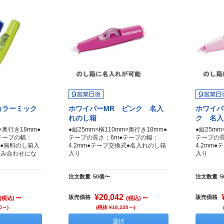
カラーミック
ホワイパーMR ピンク 名入
ホワイパ
れのし箱
ク 名入
m×奥行き18mm●
●縦25mm×横110mm×奥行き18mm●
●縦25mm
テープの幅：
テープの長さ：6m●テープの幅：
テープの長
式●無料のし箱入
4.2mm●テープ交換式●名入れのし箱
4.2mm
組み合わせにな
入り
入り
注文数量
50個〜
注文数量
～
¥20,042
～
販売価格
販売価格
(税込)
(税込)
0～)
(税抜 ¥18,220～)
選択