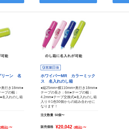
グリーン 名
ホワイパーMR カラーミック
ス 名入れのし箱
m×奥行き18mm●
●縦25mm×横110mm×奥行き18mm●
テープの幅：
テープの長さ：6m●テープの幅：
式●名入れのし箱
4.2mm●テープ交換式●名入れのし箱
入り※1色50個からの組み合わせに
なります！
注文数量
50個〜
～
¥20,042
～
販売価格
(税込)
(税込)