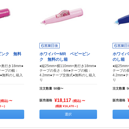
ピンク 無料
ホワイパーMR ベビーピン
ホワイパ
ク 無料のし箱
のし箱
m×奥行き18mm●
●縦25mm×横110mm×奥行き18mm●
●縦25mm
テープの幅：
テープの長さ：6m●テープの幅：
テープの長
式●無料のし箱入
4.2mm●テープ交換式●無料のし箱入
4.2mm
り
り
注文数量
50個〜
注文数量
～
¥18,117
～
販売価格
販売価格
(税込)
(税込)
0～)
(税抜 ¥16,470～)
選択