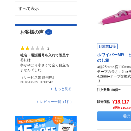
すべて表示
お客様の声
2
ホワイパーMR 
社名・電話番号を入れて贈呈す
るには
のし箱
字がやはり小さくて全く目立ち
●縦25mm×横110m
ませんでした。
テープの長さ：6m●
4.2mm●テープ交換
（
サービス業
静岡県
）
り
2018/08/29 10:06:42
もっと見る
注文数量
50個〜
¥18,117
レビュー一覧（
1
件）
販売価格
(税抜 ¥16,47
選択