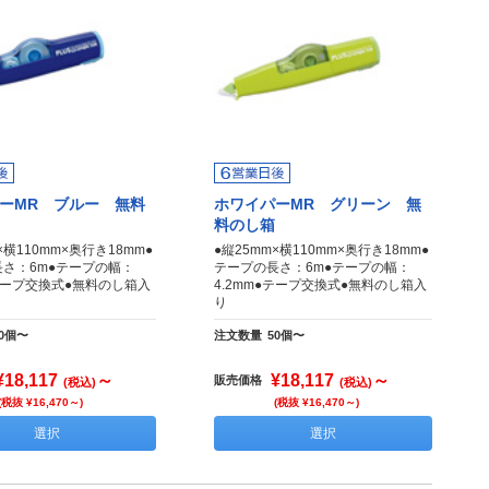
ーMR ブルー 無料
ホワイパーMR グリーン 無
料のし箱
×横110mm×奥行き18mm●
●縦25mm×横110mm×奥行き18mm●
さ：6m●テープの幅：
テープの長さ：6m●テープの幅：
●テープ交換式●無料のし箱入
4.2mm●テープ交換式●無料のし箱入
り
50個〜
注文数量
50個〜
¥18,117
～
¥18,117
～
販売価格
(税込)
(税込)
(税抜 ¥16,470～)
(税抜 ¥16,470～)
選択
選択