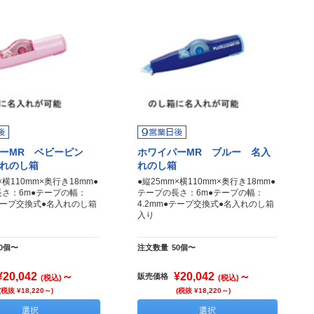
ーMR ベビーピン
ホワイパーMR ブルー 名入
れのし箱
れのし箱
×横110mm×奥行き18mm●
●縦25mm×横110mm×奥行き18mm●
さ：6m●テープの幅：
テープの長さ：6m●テープの幅：
●テープ交換式●名入れのし箱
4.2mm●テープ交換式●名入れのし箱
入り
50個〜
注文数量
50個〜
¥20,042
～
¥20,042
～
販売価格
(税込)
(税込)
(税抜 ¥18,220～)
(税抜 ¥18,220～)
選択
選択