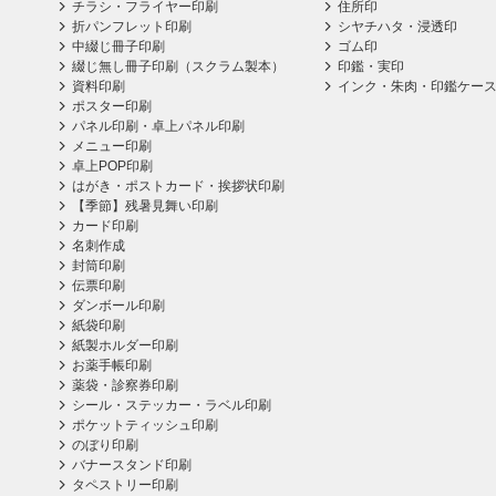
チラシ・フライヤー印刷
住所印
折パンフレット印刷
シヤチハタ・浸透印
中綴じ冊子印刷
ゴム印
綴じ無し冊子印刷（スクラム製本）
印鑑・実印
資料印刷
インク・朱肉・印鑑ケー
ポスター印刷
パネル印刷・卓上パネル印刷
メニュー印刷
卓上POP印刷
はがき・ポストカード・挨拶状印刷
【季節】残暑見舞い印刷
カード印刷
名刺作成
封筒印刷
伝票印刷
ダンボール印刷
紙袋印刷
紙製ホルダー印刷
お薬手帳印刷
薬袋・診察券印刷
シール・ステッカー・ラベル印刷
ポケットティッシュ印刷
のぼり印刷
バナースタンド印刷
タペストリー印刷