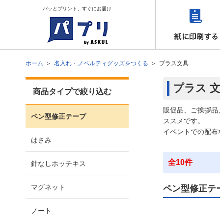
パッとプリント、すぐにお届け
ホーム
名入れ・ノベルティグッズをつくる
プラス文具
プラス 文
商品タイプで絞り込む
販促品、ご挨拶品
ペン型修正テープ
ススメです。
イベントでの配布
はさみ
全10件
針なしホッチキス
マグネット
ペン型修正テ
ノート