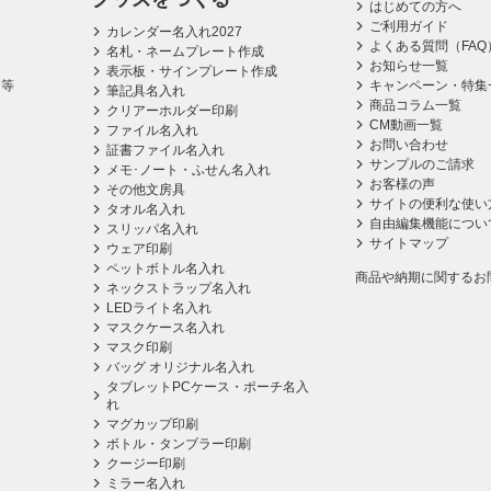
はじめての方へ
ご利用ガイド
カレンダー名入れ2027
よくある質問（FAQ
名札・ネームプレート作成
お知らせ一覧
表示板・サインプレート作成
ス等
キャンペーン・特集
筆記具名入れ
商品コラム一覧
クリアーホルダー印刷
CM動画一覧
ファイル名入れ
お問い合わせ
証書ファイル名入れ
サンプルのご請求
メモ･ノート・ふせん名入れ
お客様の声
その他文房具
サイトの便利な使い
タオル名入れ
自由編集機能につい
スリッパ名入れ
サイトマップ
ウェア印刷
ペットボトル名入れ
商品や納期に関するお
ネックストラップ名入れ
LEDライト名入れ
マスクケース名入れ
マスク印刷
バッグ オリジナル名入れ
タブレットPCケース・ポーチ名入
れ
マグカップ印刷
ボトル・タンブラー印刷
クージー印刷
ミラー名入れ