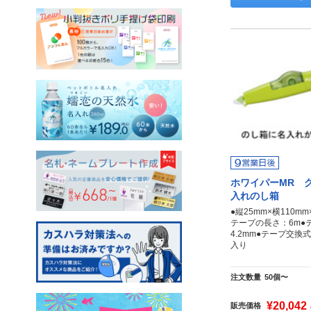
ホワイパーMR 
入れのし箱
●縦25mm×横110m
テープの長さ：6m●
4.2mm●テープ交換
入り
注文数量
50個〜
¥20,042
販売価格