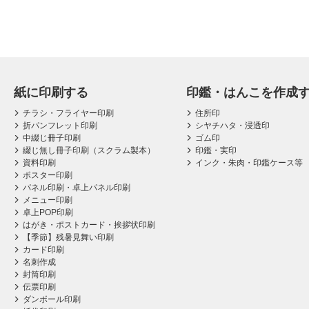
紙に印刷する
印鑑・はんこを作成
チラシ・フライヤー印刷
住所印
折パンフレット印刷
シヤチハタ・浸透印
中綴じ冊子印刷
ゴム印
綴じ無し冊子印刷（スクラム製本）
印鑑・実印
資料印刷
インク・朱肉・印鑑ケース等
ポスター印刷
パネル印刷・卓上パネル印刷
メニュー印刷
卓上POP印刷
はがき・ポストカード・挨拶状印刷
【季節】残暑見舞い印刷
カード印刷
名刺作成
封筒印刷
伝票印刷
ダンボール印刷