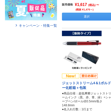
¥1,617
～
販売価格
(税込)
(税抜 ¥1,470～)
選択
キャンペーン・特集一覧
ジェットストリーム4＆1ボルド
ー化粧箱＋包装
●商品仕様：超低摩擦ジェットスト
ームインク（黒、赤、青、緑）+シ
ープペン/ボール径0.5mm/長さ
148.8mm
●名入れ行数：1行まで