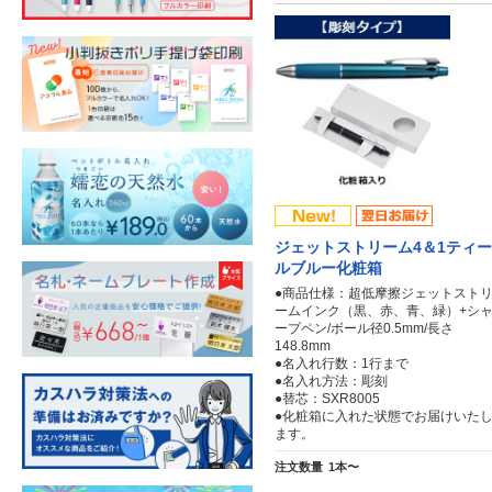
ジェットストリーム4＆1ティー
ルブルー化粧箱
●商品仕様：超低摩擦ジェットスト
ームインク（黒、赤、青、緑）+シ
ープペン/ボール径0.5mm/長さ
148.8mm
●名入れ行数：1行まで
●名入れ方法：彫刻
●替芯：SXR8005
●化粧箱に入れた状態でお届けいた
ます。
注文数量
1本〜