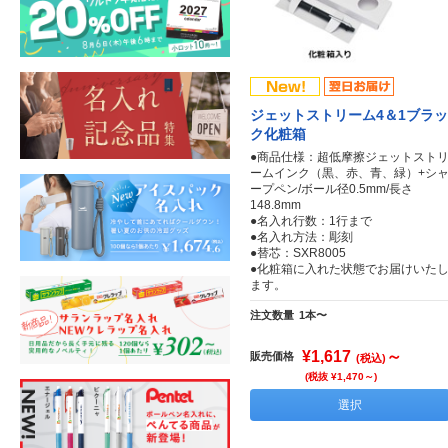
ジェットストリーム4＆1ブラッ
ク化粧箱
●商品仕様：超低摩擦ジェットスト
ームインク（黒、赤、青、緑）+シ
ープペン/ボール径0.5mm/長さ
148.8mm
●名入れ行数：1行まで
●名入れ方法：彫刻
●替芯：SXR8005
●化粧箱に入れた状態でお届けいた
ます。
注文数量
1本〜
¥1,617
～
販売価格
(税込)
(税抜 ¥1,470～)
選択