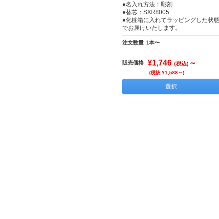
●名入れ方法：彫刻
●替芯：SXR8005
●化粧箱に入れてラッピングした状
でお届けいたします。
注文数量
1本〜
¥1,746
～
販売価格
(税込)
(税抜 ¥1,588～)
選択