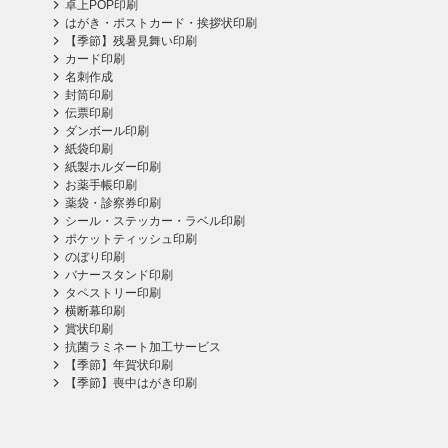
卓上POP印刷
はがき・ポストカード・挨拶状印刷
【季節】残暑見舞い印刷
カード印刷
名刺作成
封筒印刷
伝票印刷
ダンボール印刷
紙袋印刷
紙製ホルダー印刷
お薬手帳印刷
薬袋・診察券印刷
シール・ステッカー・ラベル印刷
ポケットティッシュ印刷
のぼり印刷
バナースタンド印刷
タペストリー印刷
横断幕印刷
賞状印刷
抗菌ラミネート加工サービス
【季節】年賀状印刷
【季節】喪中はがき印刷