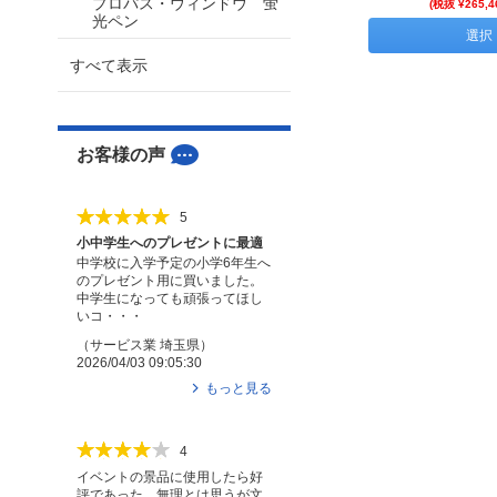
プロパス・ウィンドウ 蛍
(税抜 ¥265,4
光ペン
選択
すべて表示
お客様の声
5
小中学生へのプレゼントに最適
中学校に入学予定の小学6年生へ
のプレゼント用に買いました。
中学生になっても頑張ってほし
いコ・・・
（
サービス業
埼玉県
）
2026/04/03 09:05:30
もっと見る
4
イベントの景品に使用したら好
評であった。無理とは思うが文