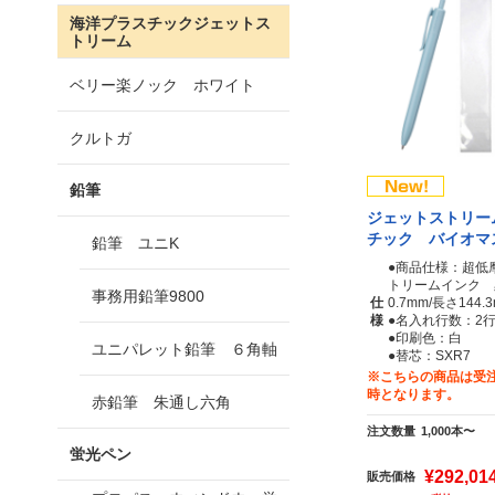
海洋プラスチックジェットス
トリーム
ベリー楽ノック ホワイト
クルトガ
鉛筆
ジェットストリー
チック バイオマ
鉛筆 ユニK
●商品仕様：超低
トリームインク 
事務用鉛筆9800
仕
0.7mm/長さ144.
様
●名入れ行数：2
●印刷色：白
ユニパレット鉛筆 ６角軸
●替芯：SXR7
※こちらの商品は受注
時となります。
赤鉛筆 朱通し六角
注文数量
1,000本〜
蛍光ペン
¥292,01
販売価格