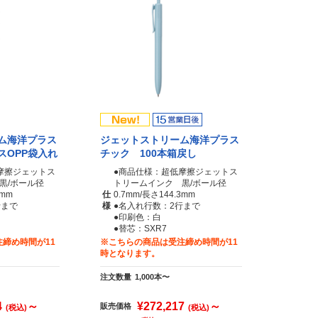
ム海洋プラス
ジェットストリーム海洋プラス
スOPP袋入れ
チック 100本箱戻し
摩擦ジェットス
●商品仕様：超低摩擦ジェットス
黒/ボール径
トリームインク 黒/ボール径
3mm
仕
0.7mm/長さ144.3mm
行まで
様
●名入れ行数：2行まで
●印刷色：白
●替芯：SXR7
締め時間が11
※こちらの商品は受注締め時間が11
時となります。
注文数量
1,000本〜
4
～
¥272,217
～
販売価格
(税込)
(税込)