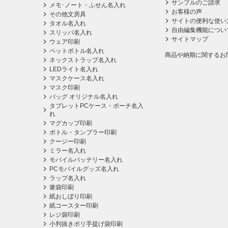
サンプルのご請求
メモ･ノート・ふせん名入れ
お客様の声
その他文房具
サイトの便利な使い
タオル名入れ
自由編集機能につい
スリッパ名入れ
サイトマップ
ウェア印刷
ペットボトル名入れ
商品や納期に関するお
ネックストラップ名入れ
LEDライト名入れ
マスクケース名入れ
マスク印刷
バッグ オリジナル名入れ
タブレットPCケース・ポーチ名入
れ
マグカップ印刷
ボトル・タンブラー印刷
クージー印刷
ミラー名入れ
モバイルバッテリー名入れ
PCモバイルグッズ名入れ
ラップ名入れ
箸袋印刷
紙おしぼり印刷
紙コースター印刷
レジ袋印刷
小判抜きポリ手提げ袋印刷