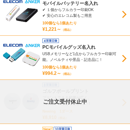
モバイルバッテリー名入れ
✔ １個からフルカラー印刷OK
✔ 安心のエレコム製もご用意
100個なら1個あたり
¥1,221～
（税込）
PCモバイルグッズ名入れ
USBメモリーなど1点からフルカラー印刷可
能。ノベルティや景品・記念品に！
100個なら1個あたり
¥994.2～
（税込）
ゴルフボールプリント
プリントできる範囲が広く、
ご注文受付休止中
フルカラーでとてもきれい！
Newing 1ダース
¥8,910
（税込）