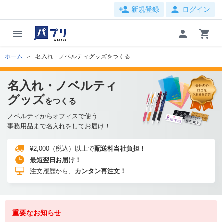
person_add
person
新規登録
ログイン
menu
person
shopping_cart
ホーム
名入れ・ノベルティグッズをつくる
名入れ・ノベルティ
グッズ
をつくる
ノベルティからオフィスで使う
事務用品まで名入れをしてお届け！
¥2,000（税込）以上で
配送料当社負担！
最短翌日お届け！
注文履歴から、
カンタン再注文！
重要なお知らせ