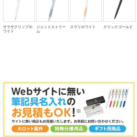
贈り物に最適な2色ボールペンとシャープ
人気のシリーズへの彫刻名入れ
¥346.5
フリクションライト
（税込）
¥266.8
ペン
（税込）
こすると消える蛍光ペン。消しカスが出
クリップオンマルチ1000【印刷タ
¥4,406
～
1本
ず、何度でも書き・消し可能！
イプ】
（税込）
クリップオンG2色
¥1,617
～
（税込）
塗装仕上げ、シリコンラバー使用の4色ボ
100本のご注文で1本あたり
サラサクリップホ
ジェットストリー
スラリホワイト
クリックゴールド
一番使う黒・赤2色のインクのボールペン
ールペン＋シャープペン
¥285.5
ワイト
ム
（税込）
シャーボX CL5【彫刻タイプ】
100本のご注文で1本あたり
ユニパレットえんぴつ 6角軸
高級感のあるシャーボ！2色ボールペンと
100本のご注文で1本あたり
¥942.9
～
（税込）
シャープペン
こどもの学習のために開発された鉛筆「ユ
¥270.3
クリックゴールド0.5㎜
（税込）
ニパレット」。記念品の定番です。
¥6,006
～
全15色から選べて高級感のあるゴールドク
（税込）
お取り扱いを終了いたしました。
12箱（144本）のご注文で1本あたり
リップが人気のノック式ボールペン
クリップオンマルチ1000【彫刻タ
ブライトライナーグリップパステ
¥162.2
～
イプ】
（税込）
100本のご注文で1本あたり
ル
ジェットストリーム4&1【彫刻タ
4色ボールペン＋シャープペン包装してお
¥241
（税込）
グリップの付いた「滑らない」蛍光マーカ
お取り扱いを終了いたしました。
イプ】
届け
ー。人気のパステルカラーシリーズ。
ユニK
人気のシリーズへの彫刻名入れ
¥1,676
～
（税込）
高級鉛筆の代名詞「ユニ」。書き心地のな
100本のご注文で1本あたり
めらかさは硬筆にも描画にも向いていま
¥175
1本
（税込）
す。
¥1,617
～
フリクションボールスリム3
（税込）
12箱（144本）のご注文で1本あたり
さらに使いやすく携帯性も向上したスリム
ジェットストリーム4&1【印刷タ
¥187.0
～
（税込）
なフリクション3色ボールペン
イプ】
クリップオンマルチ1000【彫刻タ
100本のご注文で1本あたり
1本でボールペン4色（黒・赤・青・緑）と
イプ】
¥684.7
（税込）