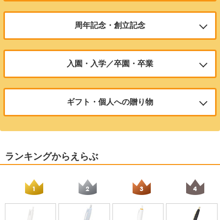
ブレないストレスフリーな書き心地
定番の商品や渡して喜ばれる高機能商品がオススメ
¥133.1
（税込）
周年記念・創立記念
100本のご注文で1本あたり
サラサクリップホワイト
¥271.4
サラサクリップホワイト
（税込）
サラサラ書ける人気のボールペン
高級感もある記念品として大人気商品らをご紹介！
サラサラ書ける人気のボールペン
入園・入学／卒園・卒業
100本のご注文で1本あたり
フリクション ボールノック
ジェットストリーム4&1【印刷タ
100本のご注文で1本あたり
¥188.6
（税込）
人気のフリクションが仲間入り！
イプ】
¥188.6
１本から注文できる彫刻タイプの多機能ペンや学用品の必須アイテムの鉛
（税込）
1本でボールペン4色（黒・赤・青・緑）と
筆も人気！
シャープの機能が揃った多機能ペン
100本のご注文で1本あたり
ギフト・個人への贈り物
ジェットストリーム
¥346.5
ジェットストリーム
（税込）
100本のご注文で1本あたり
なめらかな書き心地で大人気
ジェットストリーム4&1【印刷タ
無料ラッピングや化粧箱がついている、１本から注文できる彫刻タイプや
¥920.6
～
なめらかな書き心地で大人気
（税込）
イプ】
高級感のある商品がオススメ
1本でボールペン4色（黒・赤・青・緑）と
100本のご注文で1本あたり
ブライトライナーグリップパステ
100本のご注文で1本あたり
シャープの機能が揃った多機能ペン
¥252.5
ル
（税込）
ジェットストリーム4&1【彫刻タ
ランキングからえらぶ
¥252.5
（税込）
100本のご注文で1本あたり
グリップの付いた「滑らない」蛍光マーカ
お取り扱いを終了いたしました。
イプ】
¥920.6
～
ー。人気のパステルカラーシリーズ。
（税込）
人気のシリーズへの彫刻名入れ
フリクション ボールノック
100本のご注文で1本あたり
レックスグリップ
人気のフリクションが仲間入り！
¥175
1本
（税込）
美しいフォルムを持つノック式油性ボール
ジェットストリーム4&1【彫刻タ
¥1,617
～
ペン
（税込）
シャーボX ST3【彫刻タイプ】
イプ】
100本のご注文で1本あたり
100本のご注文で1本あたり