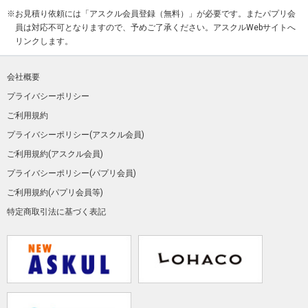
シャープの機能が揃った多機能ペン
4色ボールペン＋シャープペン包装してお
お見積り依頼には「アスクル会員登録（無料）」が必要です。またパプリ会
届け
100本のご注文で1本あたり
員は対応不可となりますので、予めご了承ください。アスクルWebサイトへ
¥920.6
～
¥1,676
～
（税込）
（税込）
クリップオンG3色ホワイト
リンクします。
名入れが映える白い3色ボールペン
会社概要
フィラーレ ノック式【彫刻タイ
100本のご注文で1本あたり
プ】
プライバシーポリシー
¥350.1
（税込）
彫刻タイプだから1本から注文可能！
ご利用規約
プライバシーポリシー(アスクル会員)
¥1,880
（税込）
クリックゴールド0.5㎜
ご利用規約(アスクル会員)
全15色から選べて高級感のあるゴールドク
お取り扱いを終了いたしました。
リップが人気のノック式ボールペン
プライバシーポリシー(パプリ会員)
100本のご注文で1本あたり
ご利用規約(パプリ会員等)
¥241
（税込）
特定商取引法に基づく表記
フォルティア300
スマートでシンプルなフォルム。
100本のご注文で1本あたり