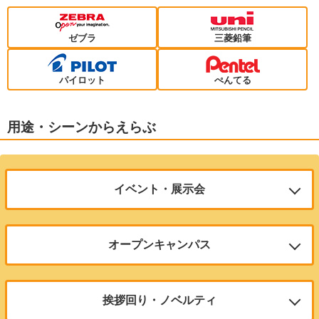
ゼブラ
三菱鉛筆
パイロット
ぺんてる
用途・シーンからえらぶ
イベント・展示会
会社説明会やセミナーでも人気のアイテム、低価格でコストパフォーマン
の高い定番商品がオススメ
オープンキャンパス
サラサクリップ
学校や塾で使用されやすい機能品がオススメ
濃いのににじまないインクのボールペン
挨拶回り・ノベルティ
ブレン
100本のご注文で1本あたり