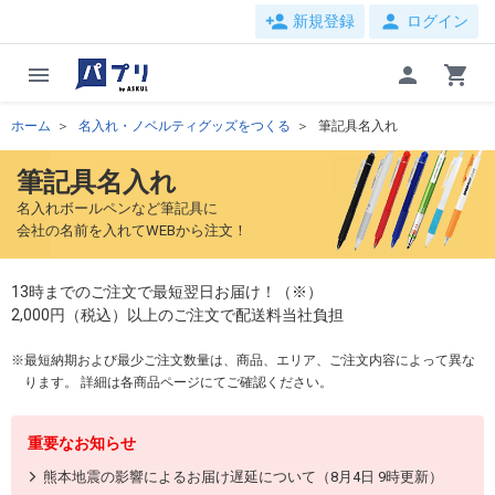
person_add
person
新規登録
ログイン
menu
person
shopping_cart
ホーム
名入れ・ノベルティグッズをつくる
筆記具名入れ
筆記具名入れ
名入れボールペンなど筆記具に
会社の名前を入れてWEBから注文！
13時までのご注文で最短翌日お届け！（※）
2,000円（税込）以上のご注文で配送料当社負担
最短納期および最少ご注文数量は、商品、エリア、ご注文内容によって異な
ります。 詳細は各商品ページにてご確認ください。
重要なお知らせ
熊本地震の影響によるお届け遅延について（8月4日 9時更新）