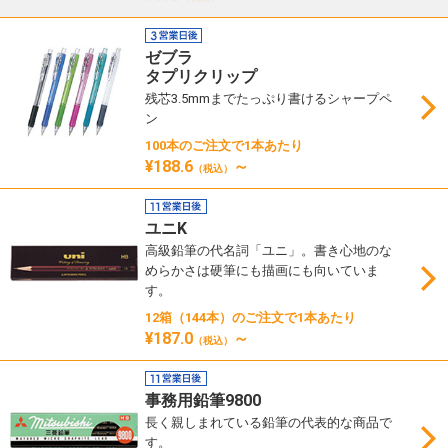
ゼブラ
タプリクリップ
残芯3.5mmまでたっぷり書けるシャープペ
ン
100本のご注文で1本あたり
¥188.6
～
（税込）
ユニK
高級鉛筆の代名詞「ユニ」。書き心地のな
めらかさは硬筆にも描画にも向いていま
す。
12箱（144本）のご注文で1本あたり
¥187.0
～
（税込）
事務用鉛筆9800
長く親しまれている鉛筆の代表的な商品で
す。