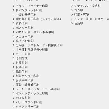
チラシ・フライヤー印刷
シヤチハタ・浸透印
折パンフレット印刷
ゴム印
中綴じ冊子印刷
印鑑・実印
綴じ無し冊子印刷（スクラム製本）
インク・朱肉・印鑑ケー
資料印刷
住所印
ポスター印刷
パネル印刷・卓上パネル印刷
メニュー印刷
卓上POP印刷
はがき・ポストカード・挨拶状印刷
【季節】残暑見舞い印刷
カード印刷
名刺作成
封筒印刷
伝票印刷
紙袋印刷
紙製ホルダー印刷
お薬手帳印刷
薬袋・診察券印刷
シール・ステッカー・ラベル印刷
ポケットティッシュ印刷
のぼり印刷
バナースタンド印刷
タペストリー印刷