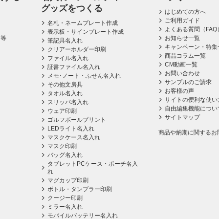
グッズをつくる
はじめての方へ
ご利用ガイド
名札・ネームプレート作成
よくある質問（FAQ
表示板・サインプレート作成
ス等
お知らせ一覧
筆記具名入れ
キャンペーン・特集
クリアーホルダー印刷
商品コラム一覧
ファイル名入れ
CM動画一覧
証書ファイル名入れ
お問い合わせ
メモ･ノート・ふせん名入れ
サンプルのご請求
その他文房具
お客様の声
タオル名入れ
サイトの便利な使い
スリッパ名入れ
自由編集機能につい
ウェア印刷
サイトマップ
ゴルフボールプリント
LEDライト名入れ
商品や納期に関するお
マスクケース名入れ
マスク印刷
バッグ名入れ
タブレットPCケース・ポーチ名入
れ
マグカップ印刷
ボトル・タンブラー印刷
クージー印刷
ミラー名入れ
モバイルバッテリー名入れ