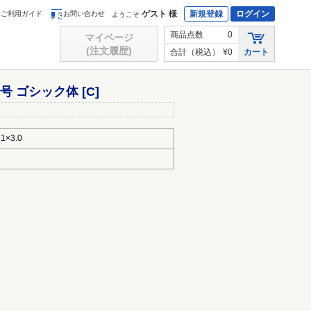
ゲスト 様
新規登録
ログイン
ご利用ガイド
お問い合わせ
ようこそ
商品点数
0
マイページ
(注文履歴)
合計（税込）
¥0
カート
 ゴシック体 [C]
×3.0