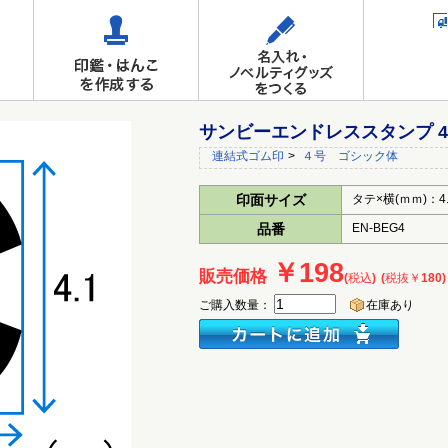
サンビーエンドレススタンプ 4号
連結式ゴム印
>
４号 ゴシック体
印面サイズ
タテ×横(ｍｍ)：4.1
品番
EN-BEG4
￥198
販売価格
(税込)
(税抜￥180)
ご購入数量：
在庫あり