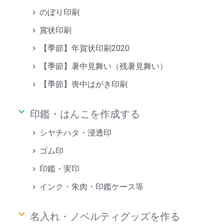
のぼり印刷
賞状印刷
【季節】年賀状印刷2020
【季節】暑中見舞い（残暑見舞い）
【季節】喪中はがき印刷
keyboard_arrow_down
印鑑・はんこを作成する
シヤチハタ・浸透印
ゴム印
印鑑・実印
インク・朱肉・印鑑ケース等
keyboard_arrow_down
名入れ・ノベルティグッズを作る