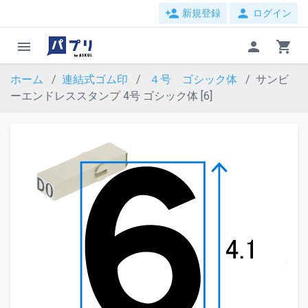
person_add
person
新規登録
ログイン
menu
person
shopping_cart
ホーム
連結式ゴム印
４号 ゴシック体
サンビ
ーエンドレススタンプ 4号 ゴシック体 [6]
evron_left
chevron_ri