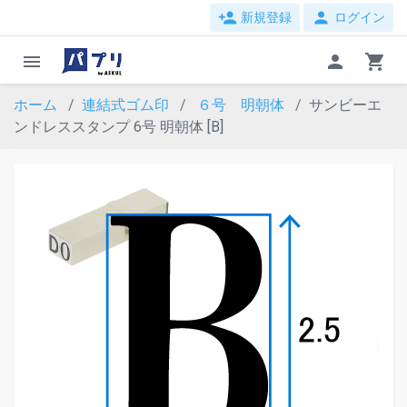
person_add
person
新規登録
ログイン
menu
person
shopping_cart
ホーム
連結式ゴム印
６号 明朝体
サンビーエ
ンドレススタンプ 6号 明朝体 [B]
evron_left
chevron_ri