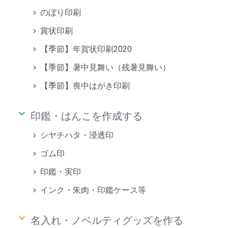
のぼり印刷
賞状印刷
【季節】年賀状印刷2020
【季節】暑中見舞い（残暑見舞い）
【季節】喪中はがき印刷
keyboard_arrow_down
印鑑・はんこを作成する
シヤチハタ・浸透印
ゴム印
印鑑・実印
インク・朱肉・印鑑ケース等
keyboard_arrow_down
名入れ・ノベルティグッズを作る