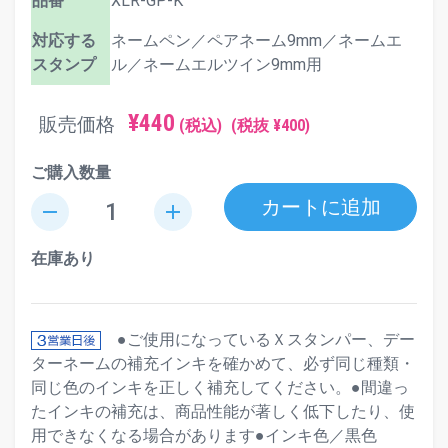
品番
XLR-GP-K
対応する
ネームペン／ペアネーム9mm／ネームエ
スタンプ
ル／ネームエルツイン9mm用
¥440
販売価格
(税込)
(税抜 ¥400)
ご購入数量
カートに追加
remove
add
在庫あり
●ご使用になっているＸスタンパー、デー
ターネームの補充インキを確かめて、必ず同じ種類・
同じ色のインキを正しく補充してください。●間違っ
たインキの補充は、商品性能が著しく低下したり、使
用できなくなる場合があります●インキ色／黒色