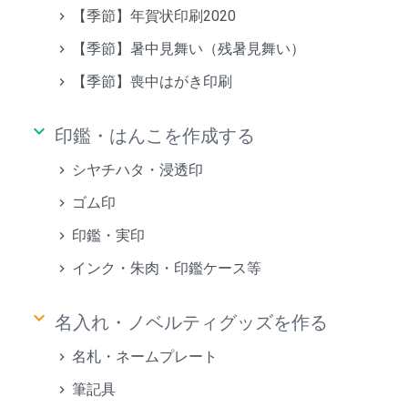
【季節】年賀状印刷2020
【季節】暑中見舞い（残暑見舞い）
【季節】喪中はがき印刷
keyboard_arrow_down
印鑑・はんこを作成する
シヤチハタ・浸透印
ゴム印
印鑑・実印
インク・朱肉・印鑑ケース等
keyboard_arrow_down
名入れ・ノベルティグッズを作る
名札・ネームプレート
筆記具