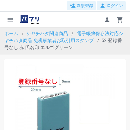
person_add
person
新規登録
ログイン
menu
person
shopping_cart
ホーム
シヤチハタ関連商品
電子帳簿保存法対応シ
ヤチハタ商品
免税事業者お取引用スタンプ
52 登録番
号なし 赤 氏名印 エルゴグリーン
evron_left
chevron_ri