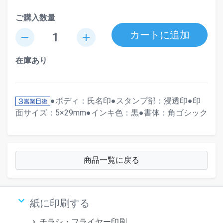
ご購入数量
カートに追加
remove
add
在庫あり
●ボディ：氏名印●スタンプ部：浸透印●印
面サイズ：5×29mm●インキ色：黒●書体：角ゴシック
商品一覧に戻る
keyboard_arrow_down
紙に印刷する
チラシ・フライヤー印刷