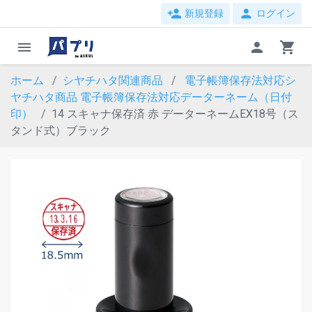
person_add
person
新規登録
ログイン
menu
person
shopping_cart
ホーム
シヤチハタ関連商品
電子帳簿保存法対応シ
ヤチハタ商品
電子帳簿保存法対応データーネーム（日付
印）
14 スキャナ保存済 赤 データーネームEX18号（ス
タンド式）ブラック
evron_left
chevron_ri