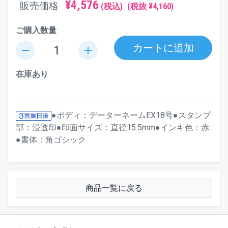
¥4,576
販売価格
(税込)
(税抜 ¥4,160)
ご購入数量
カートに追加
remove
add
在庫あり
●ボディ：データーネームEX18号●スタンプ
部：浸透印●印面サイズ：直径15.5mm●インキ色：赤
●書体：角ゴシック
商品一覧に戻る