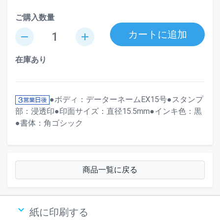
ご購入数量
カートに追加
remove
add
在庫あり
●ボディ：データーネームEX15号●スタンプ
部：浸透印●印面サイズ：直径15.5mm●インキ色：黒
●書体：角ゴシック
商品一覧に戻る
keyboard_arrow_down
紙に印刷する