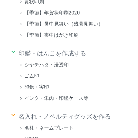
賞状印刷
【季節】年賀状印刷2020
【季節】暑中見舞い（残暑見舞い）
【季節】喪中はがき印刷
keyboard_arrow_down
印鑑・はんこを作成する
シヤチハタ・浸透印
ゴム印
印鑑・実印
インク・朱肉・印鑑ケース等
keyboard_arrow_down
名入れ・ノベルティグッズを作る
名札・ネームプレート