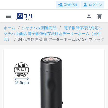
person_add
person
新規登録
ログイン
menu
person
shopping_cart
ホーム
シヤチハタ関連商品
電子帳簿保存法対応シ
ヤチハタ商品
電子帳簿保存法対応データーネーム（日付
印）
04 伝票処理済 黒 データーネームEX15号 ブラック
evron_left
chevron_ri