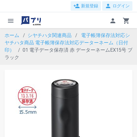
person_add
person
新規登録
ログイン
menu
person
shopping_cart
ホーム
シヤチハタ関連商品
電子帳簿保存法対応シ
ヤチハタ商品
電子帳簿保存法対応データーネーム（日付
印）
01 電子データ保存済 赤 データーネームEX15号 ブ
ラック
evron_left
chevron_ri