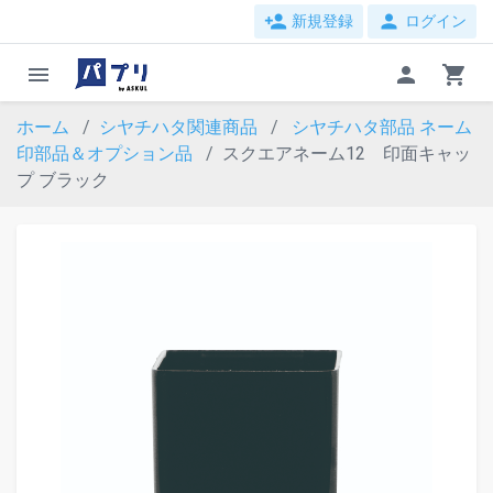
person_add
person
新規登録
ログイン
menu
person
shopping_cart
ホーム
シヤチハタ関連商品
シヤチハタ部品
ネーム
印部品＆オプション品
スクエアネーム12 印面キャッ
プ ブラック
evron_left
chevron_ri