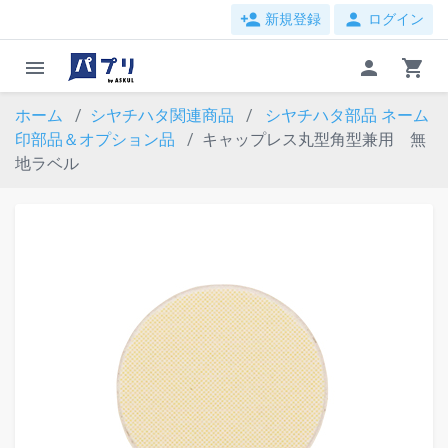
person_add
person
新規登録
ログイン
menu
person
shopping_cart
ホーム
シヤチハタ関連商品
シヤチハタ部品
ネーム
印部品＆オプション品
キャップレス丸型角型兼用 無
地ラベル
evron_left
chevron_ri