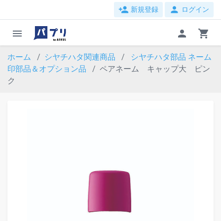
person_add
person
新規登録
ログイン
menu
person
shopping_cart
ホーム
シヤチハタ関連商品
シヤチハタ部品
ネーム
印部品＆オプション品
ペアネーム キャップ大 ピン
ク
evron_left
chevron_ri