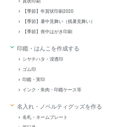
賞状印刷
【季節】年賀状印刷2020
【季節】暑中見舞い（残暑見舞い）
【季節】喪中はがき印刷
keyboard_arrow_down
印鑑・はんこを作成する
シヤチハタ・浸透印
ゴム印
印鑑・実印
インク・朱肉・印鑑ケース等
keyboard_arrow_down
名入れ・ノベルティグッズを作る
名札・ネームプレート