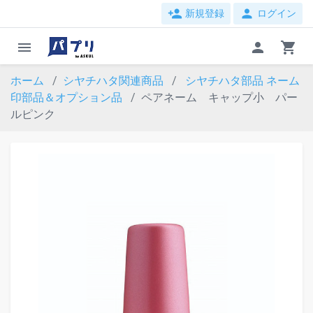
person_add
person
新規登録
ログイン
menu
person
shopping_cart
ホーム
シヤチハタ関連商品
シヤチハタ部品
ネーム
印部品＆オプション品
ペアネーム キャップ小 パー
ルピンク
evron_left
chevron_ri