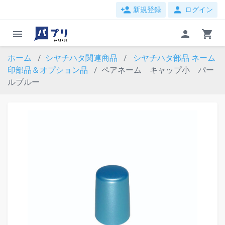
person_add
person
新規登録
ログイン
menu
person
shopping_cart
ホーム
シヤチハタ関連商品
シヤチハタ部品
ネーム
印部品＆オプション品
ペアネーム キャップ小 パー
ルブルー
evron_left
chevron_ri