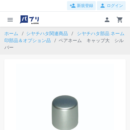
person_add
person
新規登録
ログイン
menu
person
shopping_cart
ホーム
シヤチハタ関連商品
シヤチハタ部品
ネーム
印部品＆オプション品
ペアネーム キャップ大 シル
バー
evron_left
chevron_ri