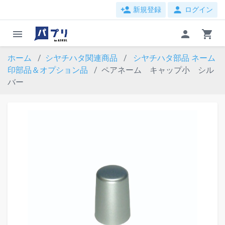
person_add
person
新規登録
ログイン
menu
person
shopping_cart
ホーム
シヤチハタ関連商品
シヤチハタ部品
ネーム
印部品＆オプション品
ペアネーム キャップ小 シル
バー
evron_left
chevron_ri