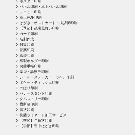
ポスター印刷
パネル印刷・卓上パネル印刷
メニュー印刷
卓上POP印刷
はがき・ポストカード・挨拶状印刷
【季節】残暑見舞い印刷
カード印刷
名刺作成
封筒印刷
伝票印刷
紙袋印刷
紙製ホルダー印刷
お薬手帳印刷
薬袋・診察券印刷
シール・ステッカー・ラベル印刷
ポケットティッシュ印刷
のぼり印刷
バナースタンド印刷
タペストリー印刷
横断幕印刷
賞状印刷
抗菌ラミネート加工サービス
【季節】年賀状印刷
【季節】喪中はがき印刷