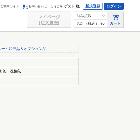
ゲスト 様
新規登録
ログイン
ご利用ガイド
お問い合わせ
ようこそ
商品点数
0
マイページ
(注文履歴)
合計（税込）
¥0
カート
ネーム印部品＆オプション品
統色 浅葱鼠