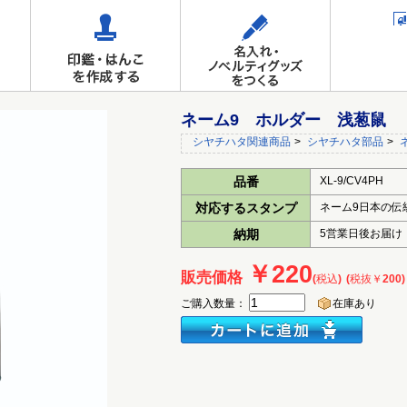
ネーム9 ホルダー 浅葱鼠
シヤチハタ関連商品
>
シヤチハタ部品
>
品番
XL-9/CV4PH
対応するスタンプ
ネーム9日本の伝
納期
5営業日後お届け
￥220
販売価格
(税込)
(税抜￥200)
ご購入数量：
在庫あり