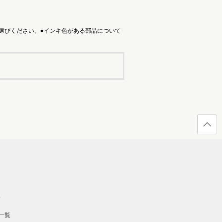
選びください。●インキ色がある部品について
ページ
の先頭
へ戻る
）
一覧