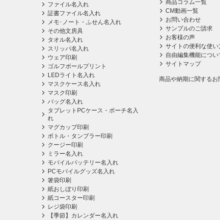
商品コラム一覧
ファイル名入れ
CM動画一覧
証書ファイル名入れ
お問い合わせ
メモ･ノート・ふせん名入れ
サンプルのご請求
その他文房具
お客様の声
タオル名入れ
サイトの便利な使い
スリッパ名入れ
自由編集機能につい
ウェア印刷
サイトマップ
ゴルフボールプリント
LEDライト名入れ
商品や納期に関するお
マスクケース名入れ
マスク印刷
バッグ名入れ
タブレットPCケース・ポーチ名入
れ
マグカップ印刷
ボトル・タンブラー印刷
クージー印刷
ミラー名入れ
モバイルバッテリー名入れ
PCモバイルグッズ名入れ
箸袋印刷
紙おしぼり印刷
紙コースター印刷
レジ袋印刷
【季節】カレンダー名入れ