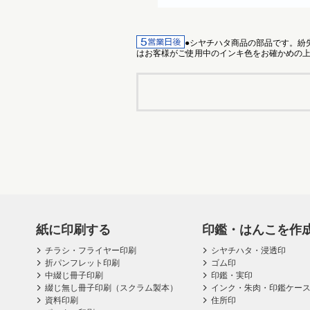
●シヤチハタ商品の部品です。紛
はお客様がご使用中のインキ色をお確かめの
紙に印刷する
印鑑・はんこを作
チラシ・フライヤー印刷
シヤチハタ・浸透印
折パンフレット印刷
ゴム印
中綴じ冊子印刷
印鑑・実印
綴じ無し冊子印刷（スクラム製本）
インク・朱肉・印鑑ケー
資料印刷
住所印