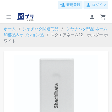
person_add
person
新規登録
ログイン
menu
person
shopping_cart
ホーム
シヤチハタ関連商品
シヤチハタ部品
ネーム
印部品＆オプション品
スクエアネーム12 ホルダー ホ
ワイト
evron_left
chevron_ri