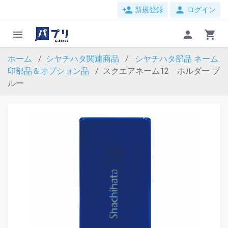
person_add
person
新規登録
ログイン
menu
person
shopping_cart
ホーム
シヤチハタ関連商品
シヤチハタ部品
ネーム
印部品＆オプション品
スクエアネーム12 ホルダー ブ
ルー
evron_left
chevron_ri