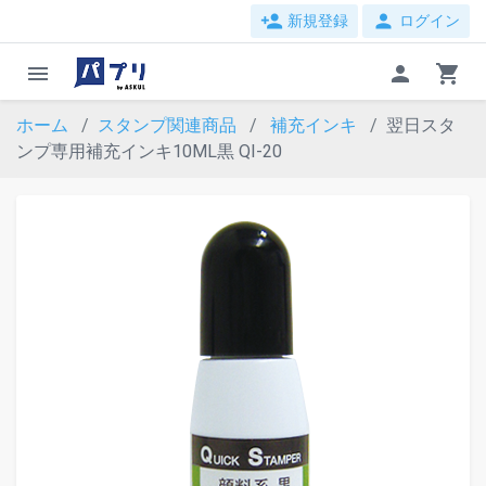
person_add
person
新規登録
ログイン
menu
person
shopping_cart
ホーム
スタンプ関連商品
補充インキ
翌日スタ
ンプ専用補充インキ10ML黒 QI-20
evron_left
chevron_ri