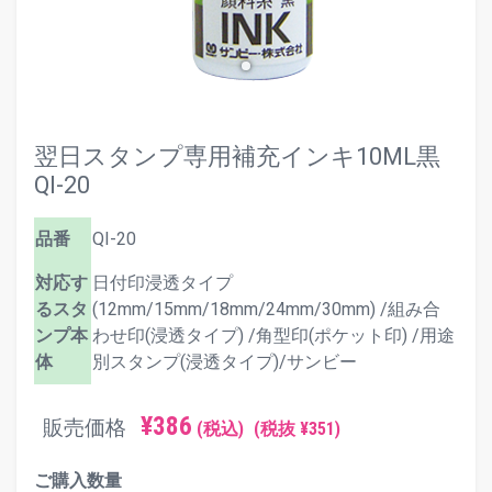
翌日スタンプ専用補充インキ10ML黒
QI-20
品番
QI-20
対応す
日付印浸透タイプ
るスタ
(12mm/15mm/18mm/24mm/30mm) /組み合
ンプ本
わせ印(浸透タイプ) /角型印(ポケット印) /用途
体
別スタンプ(浸透タイプ)/サンビー
¥386
販売価格
(税込)
(税抜 ¥351)
ご購入数量