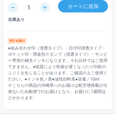
カートに追加
remove
add
在庫あり
●組み合わせ印（浸透タイプ）・日付印浸透タイプ・
ポケット印・用途別スタンプ（浸透タイプ）・サンビ
ー専用の補充インキになります。それ以外ではご使用
できません。●紙質により乾燥が遅くなったり印影の
ニジミを生じることがあります。ご確認の上ご使用く
ださい。●インキ色／黒●油性顔料系●容量／10ml
※こちらの商品の沖縄県へのお届けは航空便搭載が出
来ないため船便でのお届けとなり、お届けに1週間ほ
どかかります。