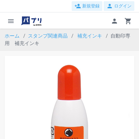
person_add
person
新規登録
ログイン
menu
person
shopping_cart
ホーム
スタンプ関連商品
補充インキ
自動印専
用 補充インキ
evron_left
chevron_ri