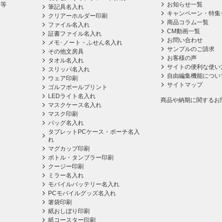
ス等
お知らせ一覧
筆記具名入れ
キャンペーン・特集
クリアーホルダー印刷
商品コラム一覧
ファイル名入れ
CM動画一覧
証書ファイル名入れ
お問い合わせ
メモ･ノート・ふせん名入れ
サンプルのご請求
その他文房具
お客様の声
タオル名入れ
サイトの便利な使い
スリッパ名入れ
自由編集機能につい
ウェア印刷
サイトマップ
ゴルフボールプリント
LEDライト名入れ
商品や納期に関するお
マスクケース名入れ
マスク印刷
バッグ名入れ
タブレットPCケース・ポーチ名入
れ
マグカップ印刷
ボトル・タンブラー印刷
クージー印刷
ミラー名入れ
モバイルバッテリー名入れ
PCモバイルグッズ名入れ
箸袋印刷
紙おしぼり印刷
紙コースター印刷