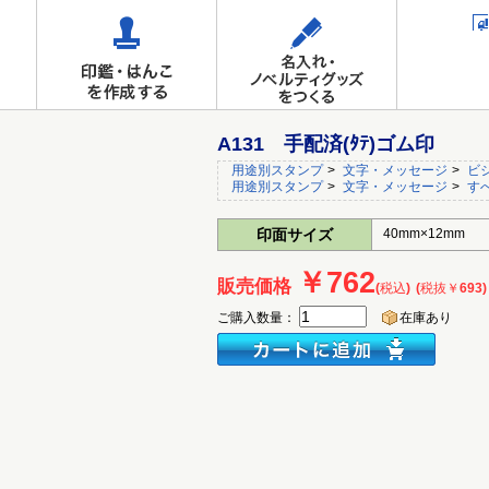
A131 手配済(ﾀﾃ)ゴム印
用途別スタンプ
>
文字・メッセージ
>
ビ
用途別スタンプ
>
文字・メッセージ
>
す
印面サイズ
40mm×12mm
￥762
販売価格
(税込)
(税抜￥693)
ご購入数量：
在庫あり