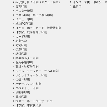
綴じ無し冊子印刷（スクラム製本）
インク・朱肉・印鑑ケー
資料印刷
住所印
ポスター印刷
パネル印刷・卓上パネル印刷
メニュー印刷
卓上POP印刷
はがき・ポストカード・挨拶状印刷
【季節】残暑見舞い印刷
カード印刷
名刺作成
封筒印刷
伝票印刷
紙袋印刷
紙製ホルダー印刷
お薬手帳印刷
薬袋・診察券印刷
シール・ステッカー・ラベル印刷
ポケットティッシュ印刷
のぼり印刷
バナースタンド印刷
タペストリー印刷
横断幕印刷
賞状印刷
抗菌ラミネート加工サービス
【季節】年賀状印刷