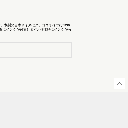
で、木製の台木サイズはタテヨコそれぞれ2mm
余白にインクが付着しますと押印時にインクが写
ページ
の先頭
へ戻る
）