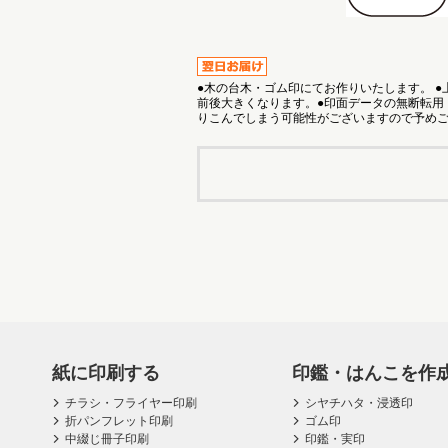
●木の台木・ゴム印にてお作りいたします。 
前後大きくなります。●印面データの無断転用
りこんでしまう可能性がございますので予め
紙に印刷する
印鑑・はんこを作
チラシ・フライヤー印刷
シヤチハタ・浸透印
折パンフレット印刷
ゴム印
中綴じ冊子印刷
印鑑・実印