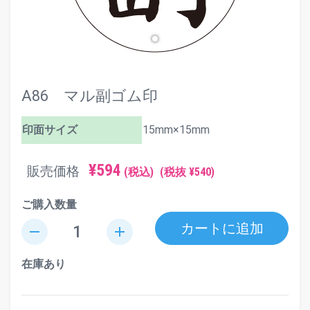
A86 マル副ゴム印
印面サイズ
15mm×15mm
¥594
販売価格
(税込)
(税抜 ¥540)
ご購入数量
カートに追加
remove
add
在庫あり