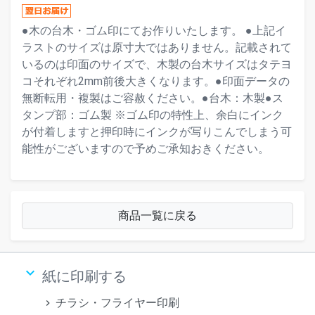
●木の台木・ゴム印にてお作りいたします。 ●上記イ
ラストのサイズは原寸大ではありません。記載されて
いるのは印面のサイズで、木製の台木サイズはタテヨ
コそれぞれ2mm前後大きくなります。●印面データの
無断転用・複製はご容赦ください。●台木：木製●ス
タンプ部：ゴム製 ※ゴム印の特性上、余白にインク
が付着しますと押印時にインクが写りこんでしまう可
能性がございますので予めご承知おきください。
商品一覧に戻る
keyboard_arrow_down
紙に印刷する
チラシ・フライヤー印刷