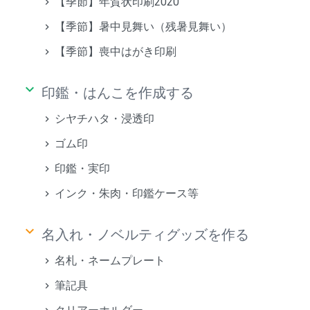
【季節】年賀状印刷2020
【季節】暑中見舞い（残暑見舞い）
【季節】喪中はがき印刷
keyboard_arrow_down
印鑑・はんこを作成する
シヤチハタ・浸透印
ゴム印
印鑑・実印
インク・朱肉・印鑑ケース等
keyboard_arrow_down
名入れ・ノベルティグッズを作る
名札・ネームプレート
筆記具