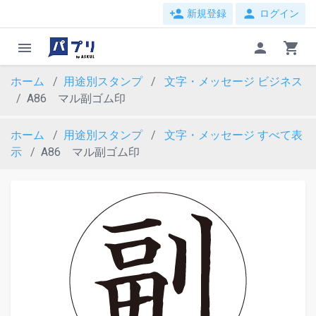
person_add
person
新規登録
ログイン
menu
person
shopping_cart
ホーム
用途別スタンプ
文字・メッセージ
ビジネス
A86 マル副ゴム印
ホーム
用途別スタンプ
文字・メッセージ
すべて表
示
A86 マル副ゴム印
evron_left
chevron_ri