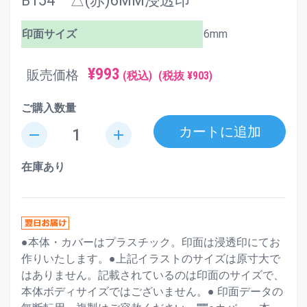
B154 △(赤)6MM浸透印
印面サイズ
6mm
¥993
販売価格
(税込)
(税抜 ¥903)
ご購入数量
カートに追加
remove
add
在庫あり
●本体・カバーはプラスチック。印面は浸透印にてお
作りいたします。●上記イラストのサイズは原寸大で
はありません。記載されているのは印面のサイズで、
本体ボディサイズではございません。● 印面データの