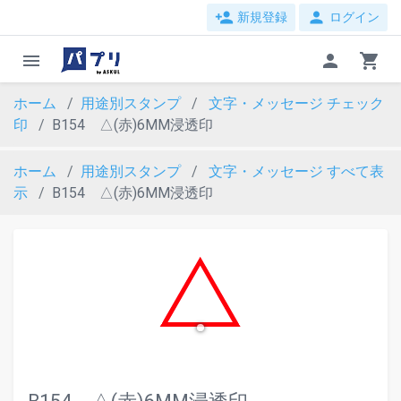
person_add
person
新規登録
ログイン
menu
person
shopping_cart
ホーム
用途別スタンプ
文字・メッセージ
チェック
印
B154 △(赤)6MM浸透印
ホーム
用途別スタンプ
文字・メッセージ
すべて表
示
B154 △(赤)6MM浸透印
evron_left
chevron_ri