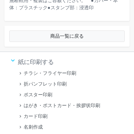
無断転用・複製はご容赦ください。""""●カバー・本
体：プラスチック●スタンプ部：浸透印
商品一覧に戻る
keyboard_arrow_down
紙に印刷する
チラシ・フライヤー印刷
折パンフレット印刷
ポスター印刷
はがき・ポストカード・挨拶状印刷
カード印刷
名刺作成