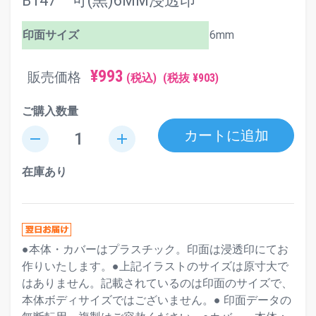
B147 可(黒)6MM浸透印
印面サイズ
6mm
¥993
販売価格
(税込)
(税抜 ¥903)
ご購入数量
カートに追加
remove
add
在庫あり
●本体・カバーはプラスチック。印面は浸透印にてお
作りいたします。●上記イラストのサイズは原寸大で
はありません。記載されているのは印面のサイズで、
本体ボディサイズではございません。● 印面データの