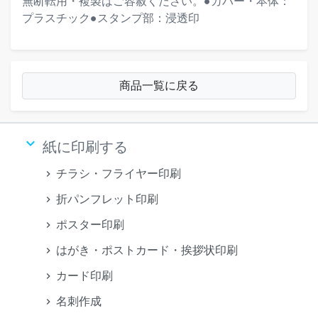
無断転用・複製はご容赦ください。●カバー・本体：
プラスチック●スタンプ部：浸透印
商品一覧に戻る
keyboard_arrow_down
紙に印刷する
チラシ・フライヤー印刷
折パンフレット印刷
ポスター印刷
はがき・ポストカード・挨拶状印刷
カード印刷
名刺作成