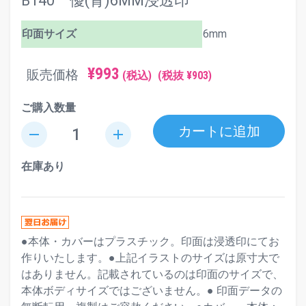
B140 優(青)6MM浸透印
印面サイズ
6mm
¥993
販売価格
(税込)
(税抜 ¥903)
ご購入数量
カートに追加
remove
add
在庫あり
●本体・カバーはプラスチック。印面は浸透印にてお
作りいたします。●上記イラストのサイズは原寸大で
はありません。記載されているのは印面のサイズで、
本体ボディサイズではございません。● 印面データの