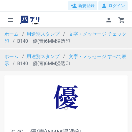
person_add
person
新規登録
ログイン
menu
person
shopping_cart
ホーム
用途別スタンプ
文字・メッセージ
チェック
印
B140 優(青)6MM浸透印
ホーム
用途別スタンプ
文字・メッセージ
すべて表
示
B140 優(青)6MM浸透印
evron_left
chevron_ri