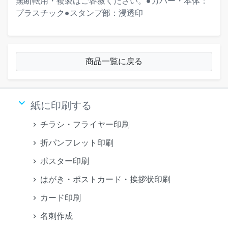
無断転用・複製はご容赦ください。●カバー・本体：
プラスチック●スタンプ部：浸透印
商品一覧に戻る
keyboard_arrow_down
紙に印刷する
チラシ・フライヤー印刷
折パンフレット印刷
ポスター印刷
はがき・ポストカード・挨拶状印刷
カード印刷
名刺作成