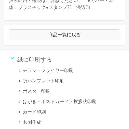
無断転用・複製はご容赦ください。""""●カバー・本
体：プラスチック●スタンプ部：浸透印
商品一覧に戻る
keyboard_arrow_down
紙に印刷する
チラシ・フライヤー印刷
折パンフレット印刷
ポスター印刷
はがき・ポストカード・挨拶状印刷
カード印刷
名刺作成