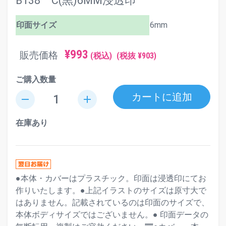
B138 C(黒)6MM浸透印
印面サイズ
6mm
¥993
販売価格
(税込)
(税抜 ¥903)
ご購入数量
カートに追加
remove
add
在庫あり
●本体・カバーはプラスチック。印面は浸透印にてお
作りいたします。●上記イラストのサイズは原寸大で
はありません。記載されているのは印面のサイズで、
本体ボディサイズではございません。● 印面データの