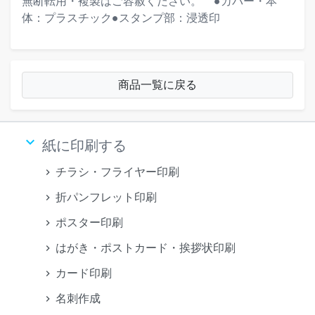
無断転用・複製はご容赦ください。""""●カバー・本
体：プラスチック●スタンプ部：浸透印
商品一覧に戻る
keyboard_arrow_down
紙に印刷する
チラシ・フライヤー印刷
折パンフレット印刷
ポスター印刷
はがき・ポストカード・挨拶状印刷
カード印刷
名刺作成