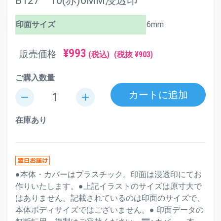
B127 10(赤)6MM浸透印
印面サイズ
6mm
¥993
販売価格
(税込)
(税抜 ¥903)
ご購入数量
カートに追加
remove
add
在庫あり
●本体・カバーはプラスチック。印面は浸透印にてお
作りいたします。●上記イラストのサイズは原寸大で
はありません。記載されているのは印面のサイズで、
本体ボディサイズではございません。● 印面データの